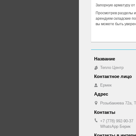
Запорную арматуру от вед
Просмотрев разделы ин
арендуем складские по
вы можете быть уверен
Тепло Центр
Ермек
Розыбакиева 72а, Т
+7 (778) 992-90-37
WhatsApp Берик