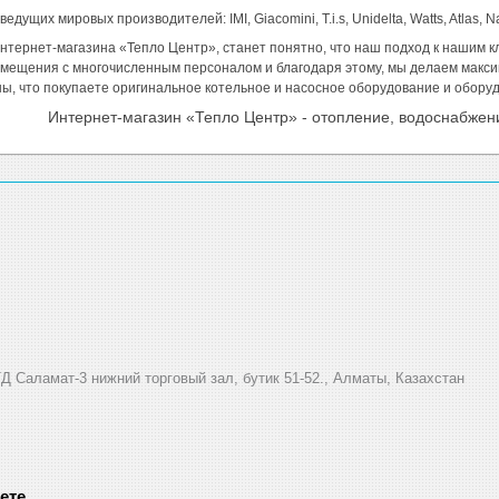
ущих мировых производителей: IMI, Giacomini, T.i.s, Unidelta, Watts, Atlas, Nava
тернет-магазина «Тепло Центр», станет понятно, что наш подход к нашим к
мещения с многочисленным персоналом и благодаря этому, мы делаем макси
ы, что покупаете оригинальное котельное и насосное оборудование и обору
Интернет-магазин «Тепло Центр» - отопление, водоснабжен
Д Саламат-3 нижний торговый зал, бутик 51-52., Алматы, Казахстан