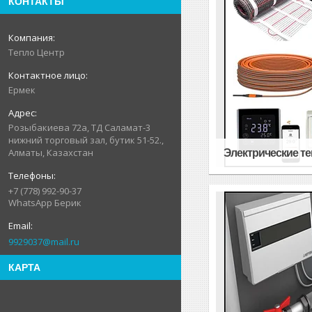
КОНТАКТЫ
Тепло Центр
Ермек
Розыбакиева 72а, ТД Саламат-3
нижний торговый зал, бутик 51-52.,
Алматы, Казахстан
Электрические т
+7 (778) 992-90-37
WhatsApp Берик
9929037@mail.ru
КАРТА