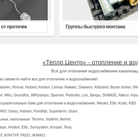
от протечек
Группы быстрого монтажа
«Тепло Центр» - отопление и во
Всё для отопления водоснабжения канализац
Вы сможете найти все для отопление и водоснабжение!
ien, Rinnai, Hubert, Ariston, Lemax Лемакс, Daewoo, Kiturami, Buran boiler, VA
 Wilo, Grundfos, IMPpamps, Speroni, Pedrollo, Leo, Вихрь, SHIМGE, Alteco, Hyu
сширительные баки для отопления и водоснабжения: Wester, Elbi, Krats, KBS.
, Oasis, Halsen, Fondital, Superterm, Giani.
ые, напольные: Techno, Isoterm, Itermic.
: Ariston, Elbi, Sunsystem, Kospel, Tesy.
AT, КОНТУР, FADO, ЖАККО.