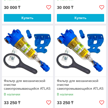
30 000
30 000
₸
₸
Купить
Купить
Фильтр для механической
Фильтр для механической
очистки
очистки
самопромывающийся ATLAS
самопромывающийся ATLAS
HYDRA RLH 90 микрон 1¼"
HYDRA RLH 90 микрон 1½"
В наличии
В наличии
33 250
33 250
₸
₸