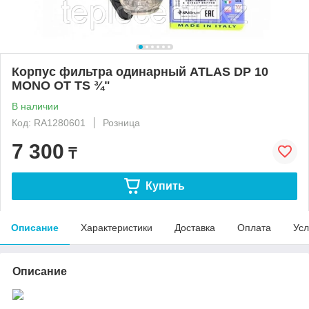
Корпус фильтра одинарный ATLAS DP 10
MONO OT TS ¾"
В наличии
Код: RA1280601
Розница
7 300
₸
Купить
Описание
Характеристики
Доставка
Оплата
Усл
Описание