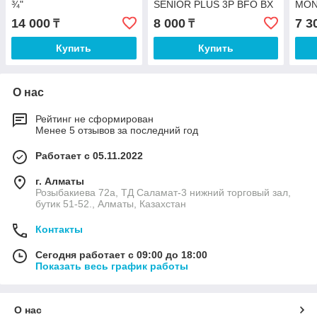
¾"
SENIOR PLUS 3P BFO BX
MON
TS 1"
14 000
8 000
7 3
₸
₸
Купить
Купить
О нас
Рейтинг не сформирован
Менее 5 отзывов за последний год
Работает с 05.11.2022
г. Алматы
Розыбакиева 72а, ТД Саламат-3 нижний торговый зал,
бутик 51-52., Алматы, Казахстан
Контакты
Сегодня работает с 09:00 до 18:00
Показать весь график работы
О нас