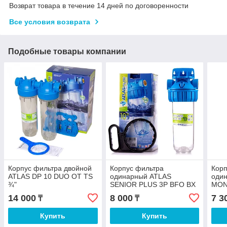
Возврат товара в течение 14 дней по договоренности
Все условия возврата
Подобные товары компании
Корпус фильтра двойной
Корпус фильтра
Корп
ATLAS DP 10 DUO OT TS
одинарный ATLAS
оди
¾"
SENIOR PLUS 3P BFO BX
MON
TS 1"
14 000
8 000
7 3
₸
₸
Купить
Купить