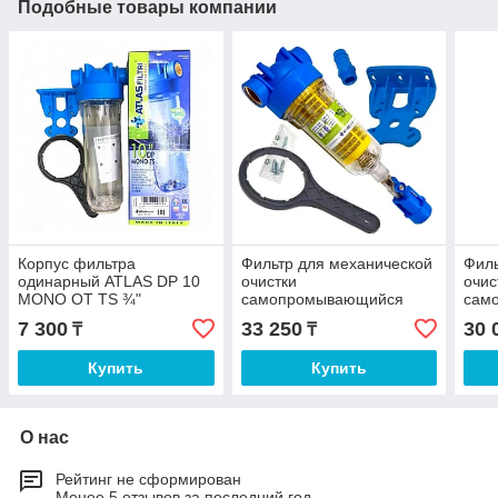
Подобные товары компании
Корпус фильтра
Фильтр для механической
Филь
одинарный ATLAS DP 10
очистки
очис
MONO OT TS ¾"
самопромывающийся
сам
ATLAS HYDRA RLH 90
ATL
7 300
33 250
30 
₸
₸
микрон 1¼"
микр
Купить
Купить
О нас
Рейтинг не сформирован
Менее 5 отзывов за последний год