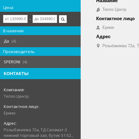
Цена
Тепло Центр
Ермек
В наличии
Да
4
Розыбакиева 72а, Т
Производитель
SPERONI
4
КОНТАКТЫ
Тепло Центр
Ермек
Розыбакиева 72а, ТД Саламат-3
нижний торговый зал, бутик 51-52.,