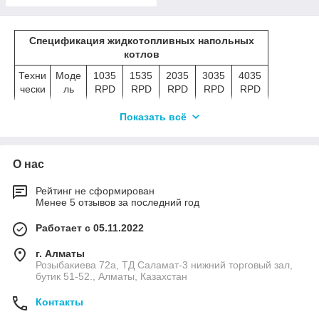
Спецификация жидкотопливных напольных
котлов
Техни
Моде
1035
1535
2035
3035
4035
чески
ль
RPD
RPD
RPD
RPD
RPD
е
пара
Показать всё
метр
ы
О нас
ОТОПЛЕНИЕ
Выхо
KW/h
116,2
174,4
232,5
348,8
464,9
Рейтинг не сформирован
дная
Менее 5 отзывов за последний год
Kcal/h
100,0
150,0
200,0
300,0
400,0
мощн
00
00
00
00
00
ость
Работает с 05.11.2022
Эфф
%
88,6
88,2
87,8
89,0
89,8
г. Алматы
ектив
Розыбакиева 72а, ТД Саламат-3 нижний торговый зал,
ность
бутик 51-52., Алматы, Казахстан
Номи
°С
20~85
Контакты
нальн