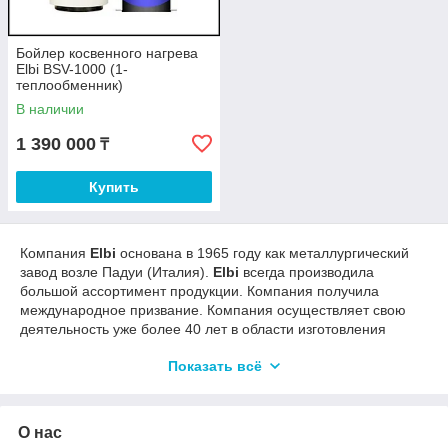
Бойлер косвенного нагрева
Elbi BSV-1000 (1-
теплообменник)
В наличии
1 390 000
₸
Купить
Компания
Elbi
основана в 1965 году как металлургический
завод возле Падуи (Италия).
Elbi
всегда производила
большой ассортимент продукции. Компания получила
международное призвание. Компания осуществляет свою
деятельность уже более 40 лет в области изготовления
баков.
Elbi
создала широкую сеть продаж, которая
Показать всё
охватывает территорию Италии, и производственные
мощности расположены в Италии и за рубежом.
Водонагреватели косвенного нагрева
Elbi
предназначены
О нас
для приготовления и аккумулирования как санитарной