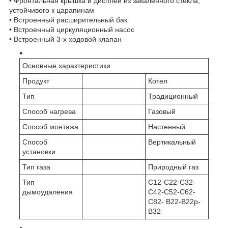
• Фронтальная крышка и дисплей из закаленного стекла,
устойчивого к царапинам
• Встроенный расширительный бак
• Встроенный циркуляционный насос
• Встроенный 3-х ходовой клапан
Основные характеристики
Продукт
Котел
Тип
Традиционный
Способ нагрева
Газовый
Способ монтажа
Настенный
Способ
Вертикальный
установки
Тип газа
Природный газ
Тип
C12-C22-C32-
дымоудаления
C42-C52-C62-
C82- B22-B22p-
B32