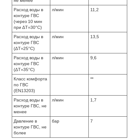
не менее
Расход воды в
л/мин
11,2
контуре ГВС
(через 10 мин
при ∆Т=30°С)
Расход воды в
л/мин
13,5
контуре ГВС
(∆Т=25°С)
Расход воды в
л/мин
9,6
контуре ГВС
(∆Т=35°С)
Класс комфорта
**
по ГВС
(EN13203)
Расход воды в
л/мин
1,7
контуре ГВС, не
менее
Давление в
бар
7
контуре ГВС, не
более