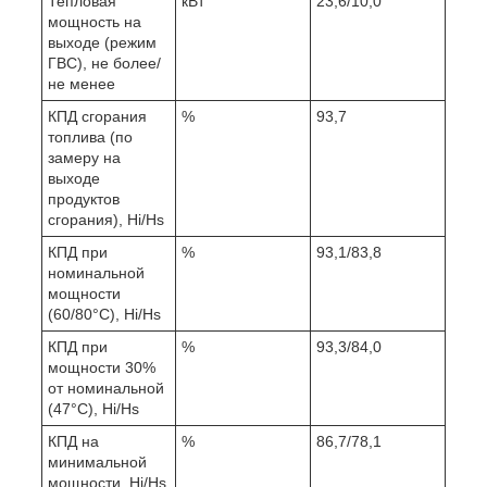
Тепловая
кВт
23,6/10,0
мощность на
выходе (режим
ГВС), не более/
не менее
КПД сгорания
%
93,7
топлива (по
замеру на
выходе
продуктов
сгорания), Hi/Hs
КПД при
%
93,1/83,8
номинальной
мощности
(60/80°С), Hi/Hs
КПД при
%
93,3/84,0
мощности 30%
от номинальной
(47°С), Hi/Hs
КПД на
%
86,7/78,1
минимальной
мощности, Hi/Hs