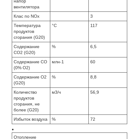
напор
вентилятора
Клас по NOx
3
Температура
°C
117
продуктов
сгорания (G20)
Содержание
%
6,5
CO2 (G20)
Содержание CO
млн-1
60
(0% O2)
Содержание O2
%
8,8
(G20)
Количество
м3/ч
56,9
продуктов
сгорания, не
более (G20)
Избыток воздуха
%
72
Отопление