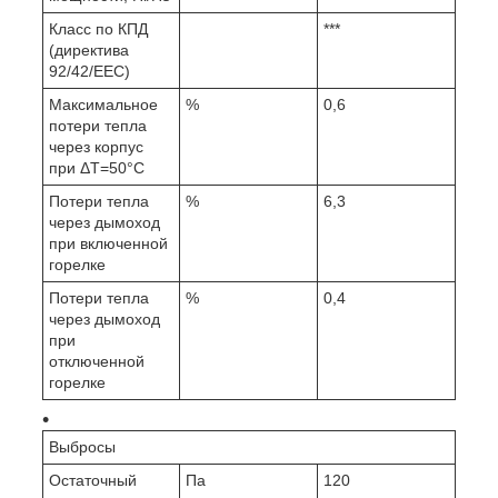
Класс по КПД
***
(директива
92/42/EEC)
Максимальное
%
0,6
потери тепла
через корпус
при ΔT=50°C
Потери тепла
%
6,3
через дымоход
при включенной
горелке
Потери тепла
%
0,4
через дымоход
при
отключенной
горелке
Выбросы
Остаточный
Па
120