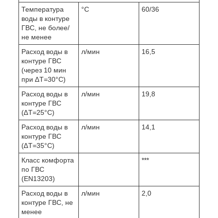
Температура
°C
60/36
воды в контуре
ГВС, не более/
не менее
Расход воды в
л/мин
16,5
контуре ГВС
(через 10 мин
при ∆Т=30°С)
Расход воды в
л/мин
19,8
контуре ГВС
(∆Т=25°С)
Расход воды в
л/мин
14,1
контуре ГВС
(∆Т=35°С)
Класс комфорта
***
по ГВС
(EN13203)
Расход воды в
л/мин
2,0
контуре ГВС, не
менее