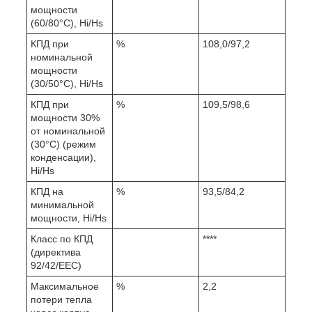
мощности
(60/80°С), Hi/Hs
КПД при
%
108,0/97,2
номинальной
мощности
(30/50°С), Hi/Hs
КПД при
%
109,5/98,6
мощности 30%
от номинальной
(30°С) (режим
конденсации),
Hi/Hs
КПД на
%
93,5/84,2
минимальной
мощности, Hi/Hs
Класс по КПД
****
(директива
92/42/EEC)
Максимальное
%
2,2
потери тепла