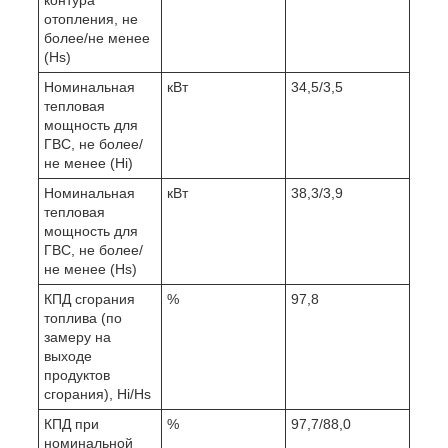
контура
отопления, не
более/не менее
(Hs)
Номинальная
кВт
34,5/3,5
тепловая
мощность для
ГВС, не более/
не менее (Hi)
Номинальная
кВт
38,3/3,9
тепловая
мощность для
ГВС, не более/
не менее (Hs)
КПД сгорания
%
97,8
топлива (по
замеру на
выходе
продуктов
сгорания), Hi/Hs
КПД при
%
97,7/88,0
номинальной