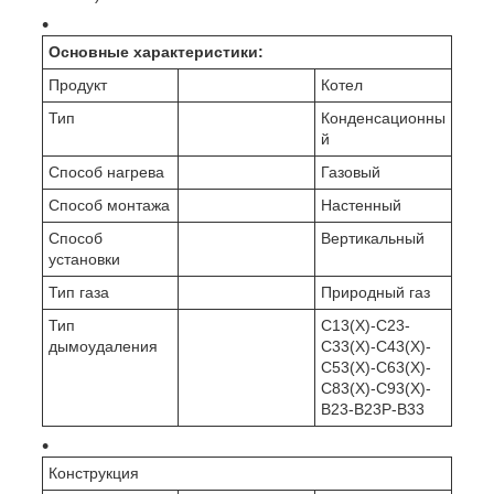
Основные характеристики:
Продукт
Котел
Тип
Конденсационны
й
Способ нагрева
Газовый
Способ монтажа
Настенный
Способ
Вертикальный
установки
Тип газа
Природный газ
Тип
C13(X)-C23-
дымоудаления
C33(X)-C43(X)-
C53(X)-C63(X)-
C83(X)-C93(X)-
B23-B23P-B33
Конструкция