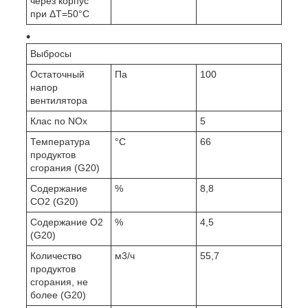
через корпус
при ΔT=50°C
Выбросы
Остаточный
Па
100
напор
вентилятора
Клас по NOx
5
Температура
°C
66
продуктов
сгорания (G20)
Содержание
%
8,8
CO2 (G20)
Содержание O2
%
4,5
(G20)
Количество
м3/ч
55,7
продуктов
сгорания, не
более (G20)