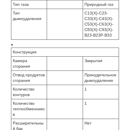
Тип газа
Природный газ
Тип
C13(X)-C23-
дымоудаления
C33(X)-C43(X)-
C53(X)-C63(X)-
C83(X)-C93(X)-
B23-B23P-B33
Конструкция
Камера
Закрытая
сгорания
Отвод продуктов
Принудительное
сгорания
дымоудаление
Количество
1
контуров
Количество
1
теплообменнико
в
Расширительны
Нет
й бак