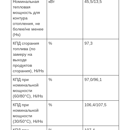
Номинальная
кВт
45,5/13,5
тепловая
мощность для
контура
отопления, не
более/не менее
(Hs)
КПД сгорания
%
97,3
топлива (по
замеру на
выходе
продуктов
сгорания), Hi/Hs
КПД при
%
97,0/96,1
номинальной
мощности
(60/80°С), Hi/Hs
КПД при
%
106,4/107,5
номинальной
мощности
(30/50°С), Hi/Hs