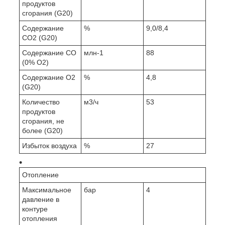
продуктов
сгорания (G20)
Содержание
%
9,0/8,4
CO2 (G20)
Содержание CO
млн-1
88
(0% O2)
Содержание O2
%
4,8
(G20)
Количество
м3/ч
53
продуктов
сгорания, не
более (G20)
Избыток воздуха
%
27
Отопление
Максимальное
бар
4
давление в
контуре
отопления