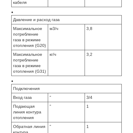
кабеля
Давление и расход газа
Максимальное
м3/ч
3,8
потребление
газа в режиме
отопления (G20)
Максимальное
кг/ч
3,2
потребление
газа в режиме
отопления (G31)
Подключения
Вход газа
"
3/4
Подающая
"
1
линия контура
отопления
Обратная линия
"
1
контура