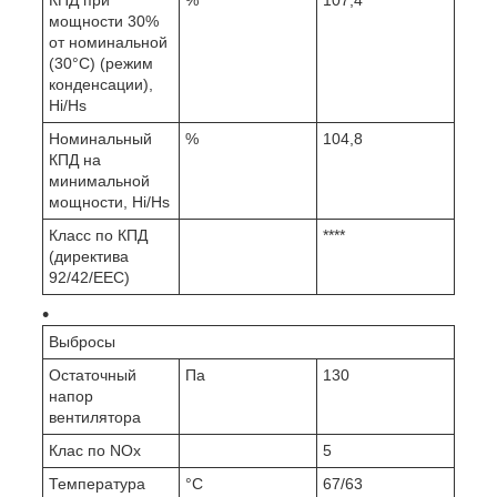
КПД при
%
107,4
мощности 30%
от номинальной
(30°С) (режим
конденсации),
Hi/Hs
Номинальный
%
104,8
КПД на
минимальной
мощности, Hi/Hs
Класс по КПД
****
(директива
92/42/EEC)
Выбросы
Остаточный
Па
130
напор
вентилятора
Клас по NOx
5
Температура
°C
67/63