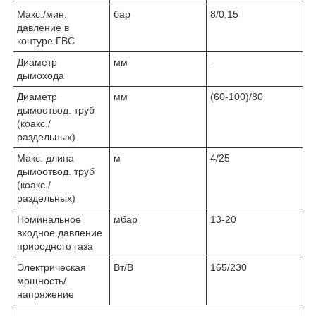
Макс./мин.
бар
8/0,15
давление в
контуре ГВС
Диаметр
мм
-
дымохода
Диаметр
мм
(60-100)/80
дымоотвод. труб
(коакс./
раздельных)
Макс. длина
м
4/25
дымоотвод. труб
(коакс./
раздельных)
Номинальное
мбар
13-20
входное давление
природного газа
Электрическая
Вт/В
165/230
мощность/
напряжение