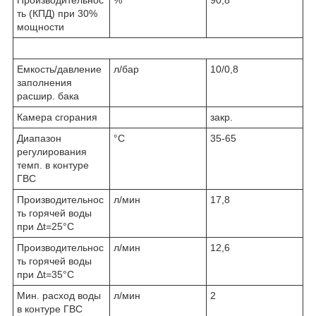
Производительнос
%
90,8
ть (КПД) при 30%
мощности
Емкость/давление
л/бар
10/0,8
заполнения
расшир. бака
Камера сгорания
закр.
Диапазон
°С
35-65
регулирования
темп. в контуре
ГВС
Производительнос
л/мин
17,8
ть горячей воды
при Δt=25°С
Производительнос
л/мин
12,6
ть горячей воды
при Δt=35°С
Мин. расход воды
л/мин
2
в контуре ГВС