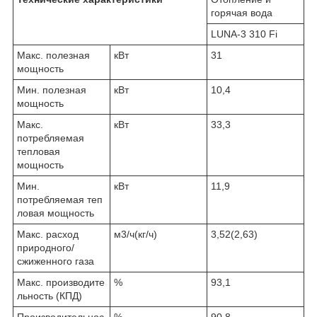
горячая вода
LUNA-3 310 Fi
Макс. полезная
кВт
31
мощность
Мин. полезная
кВт
10,4
мощность
Макс.
кВт
33,3
потребляемая
тепловая
мощность
Мин.
кВт
11,9
потребляемая теп
ловая мощность
Макс. расход
м3/ч(кг/ч)
3,52(2,63)
природного/
сжиженного газа
Макс. производите
%
93,1
льность (КПД)