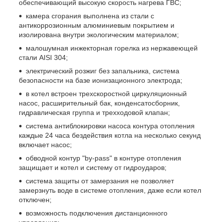
обеспечивающий высокую скорость нагрева ГВС;
камера сгорания выполнена из стали с
антикоррозионным алюминиевым покрытием и
изолирована внутри экологическим материалом;
малошумная инжекторная горелка из нержавеющей
стали AISI 304;
электрический розжиг без запальника, система
безопасности на базе ионизационного электрода;
в котел встроен трехскоростной циркуляционный
насос, расширительный бак, конденсатосборник,
гидравлическая группа и трехходовой клапан;
система антиблокировки насоса контура отопления
каждые 24 часа бездействия котла на несколько секунд
включает насос;
обводной контур "by-pass" в контуре отопления
защищает и котел и систему от гидроударов;
система защиты от замерзания не позволяет
замерзнуть воде в системе отопления, даже если котел
отключен;
возможность подключения дистанционного