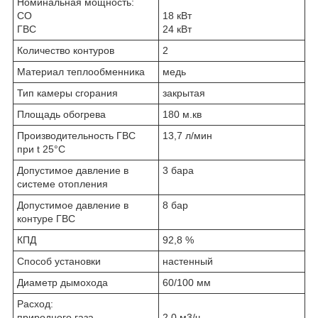
Номинальная мощность:
СО
18 кВт
ГВС
24 кВт
Количество контуров
2
Материал теплообменника
медь
Тип камеры сгорания
закрытая
Площадь обогрева
180 м.кв
Производительность ГВС
13,7 л/мин
при t 25°С
Допустимое давление в
3 бара
системе отопления
Допустимое давление в
8 бар
контуре ГВС
КПД
92,8 %
Способ установки
настенный
Диаметр дымохода
60/100 мм
Расход:
природного газа
2,0 м3/ч