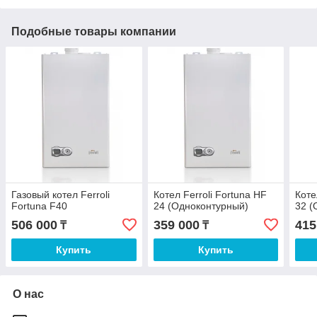
Подобные товары компании
Газовый котел Ferroli
Котел Ferroli Fortuna HF
Коте
Fortuna F40
24 (Одноконтурный)
32 (
506 000
359 000
415
₸
₸
Купить
Купить
О нас