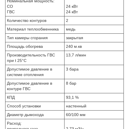
Номинальная мощность:
СО
24 кВт
ГВС
24 кВт
Количество контуров
2
Материал теплообменника
медь
Тип камеры сгорания
закрытая
Площадь обогрева
240 м.кв
Производительность ГВС
13,7 л/мин
при t 25°С
Допустимое давление в
3 бара
системе отопления
Допустимое давление в
8 бар
контуре ГВС
КПД
93,1 %
Способ установки
настенный
Диаметр дымохода
60/100 мм
Расход:
природного газа
2,73 м3/ч