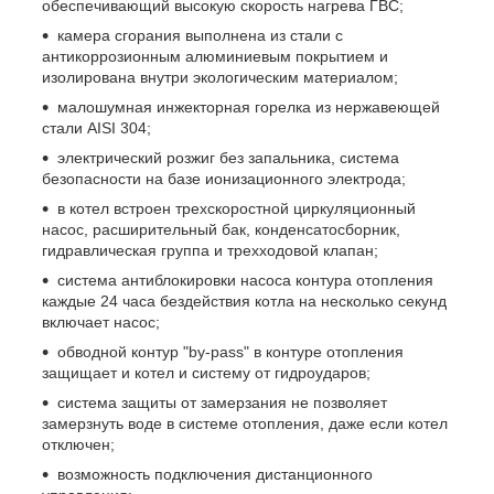
обеспечивающий высокую скорость нагрева ГВС;
камера сгорания выполнена из стали с
антикоррозионным алюминиевым покрытием и
изолирована внутри экологическим материалом;
малошумная инжекторная горелка из нержавеющей
стали AISI 304;
электрический розжиг без запальника, система
безопасности на базе ионизационного электрода;
в котел встроен трехскоростной циркуляционный
насос, расширительный бак, конденсатосборник,
гидравлическая группа и трехходовой клапан;
система антиблокировки насоса контура отопления
каждые 24 часа бездействия котла на несколько секунд
включает насос;
обводной контур "by-pass" в контуре отопления
защищает и котел и систему от гидроударов;
система защиты от замерзания не позволяет
замерзнуть воде в системе отопления, даже если котел
отключен;
возможность подключения дистанционного