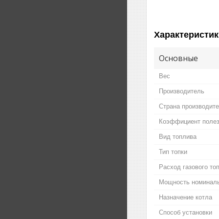
Характеристик
Основные
Вес
Производитель
Страна производит
Коэффициент полез
Вид топлива
Тип топки
Расход газового то
Мощность номинал
Назначение котла
Способ установки