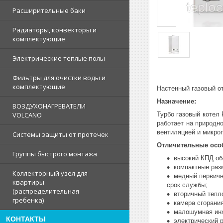
Расширительные баки
Радиаторы, конвекторы и
комплектующие
Электрические теплые полы
Фильтры для очистки воды и
комплектующие
Настенный газовый от
Назначение:
ВОЗДУХОНАГРЕВАТЕЛИ
Турбо газовый котел 
VOLCANO
работает на природн
вентиляцией и микро
Системы защиты от протечек
Отличительные осо
Группы быстрого монтажа
высокий КПД об
компактные раз
Коллекторный узел для
медный первичн
квартиры
срок службы;
(распределительная
вторичный тепл
гребенка)
камера сгорани
малошумная инж
КОНТАКТЫ
электрический р