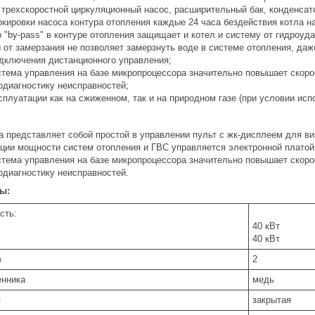
 трехскоростной циркуляционный насос, расширительный бак, конденсат
окировки насоса контура отопления каждые 24 часа бездействия котла н
 "by-pass" в контуре отопления защищает и котел и систему от гидроуда
 от замерзания не позволяет замерзнуть воде в системе отопления, даж
дключения дистанционного управления;
стема управления на базе микропроцессора значительно повышает скорос
одиагностику неисправностей;
плуатации как на сжиженном, так и на природном газе (при условии исп
а представляет собой простой в управлении пульт с жк-дисплеем для ви
ции мощности систем отопления и ГВС управляется электронной платой
стема управления на базе микропроцессора значительно повышает скоро
одиагностику неисправностей.
ы:
сть:
40 кВт
40 кВт
в
2
енника
медь
я
закрытая