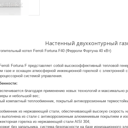
Настенный двухконтурный газ
опительный котел Ferroli Fortuna F40 (Ферроли Фортуна 40 кВт)
Ferroli Fortuna F представляет собой высокоэффективный тепловой ген
ом газе и оснащен атмосферной инжекционной горелкой с электронной с
процессорной системой управления.
бенности:
еспечивается благодаря применению новых технологий и максимально р
меры и небольшой вес;
ый компактный теплообменник, покрытый антикоррозионным термостойки
ообменник из нержавеющей стали, обеспечивающий высокую скорость н
я выполнена из стали с антикоррозионным алюминиевым покрытием и из
екторная горелка из нержавеющей стали AISI 304;
озжиг без запальника, система безопасности на базе ионизационного эл