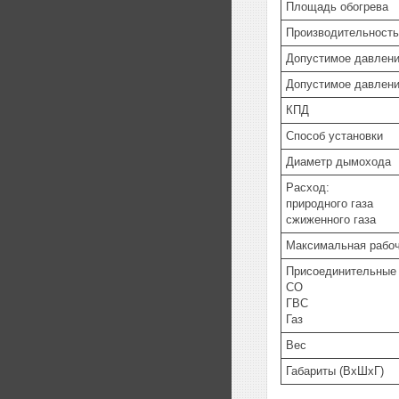
Площадь обогрева
Производительность
Допустимое давлени
Допустимое давлени
КПД
Способ установки
Диаметр дымохода
Расход:
природного газа
сжиженного газа
Максимальная рабоч
Присоединительные
СО
ГВС
Газ
Вес
Габариты (ВхШхГ)