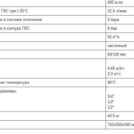
400 м.кв
 ГВС при t 25°С
22,6 л/мин
е в системе отопления
3 бара
е в контуре ГВС
8 бар
92,4 %
настенный
60/100 мм
4,65 м3/ч
3,3 кг/ч
ая температура
90°С
 размеры:
3/4"
1/2"
1/2"
40,5 кг
742х550х340 