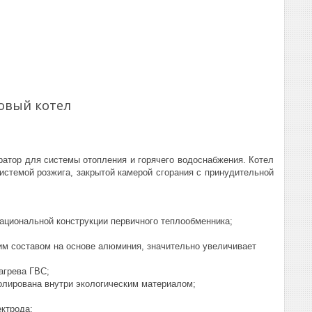
овый котел
ератор для системы отопления и горячего водоснабжения. Котел
истемой розжига, закрытой камерой сгорания с принудительной
ациональной конструкции первичного теплообменника;
м составом на основе алюминия, значительно увеличивает
агрева ГВС;
олирована внутри экологическим материалом;
ектрода;