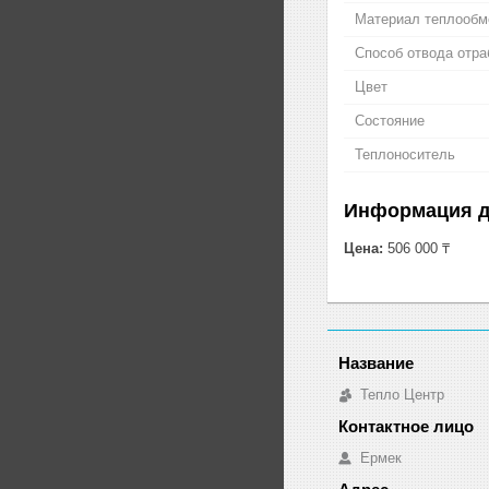
Материал теплообм
Способ отвода отра
Цвет
Состояние
Теплоноситель
Информация д
Цена:
506 000 ₸
Тепло Центр
Ермек