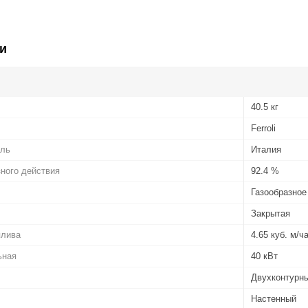
и
40.5 кг
Ferroli
ель
Италия
ного действия
92.4 %
Газообразное
Закрытая
плива
4.65 куб. м/ч
ьная
40 кВт
Двухконтурн
Настенный