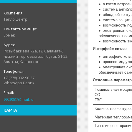
в котел встроен
система антибл
обводной контур
Тепло Центр
система защиты
возможность по
электронная си
Ермек
обеспечивает сам
возможность экс
Интерфейс котла:
Розыбакиева 72а, ТД Саламат-3
нижний торговый зал, бутик 51-52.,
интерфейс котл
Алматы, Казахстан
процесс модуля
электронная си
обеспечивает сам
+7 (778) 992-90-37
Основные параметр
WhatsApp Берик
Номинальная мощно
СО
9929037@mail.ru
ГВС
Количество контуро
КАРТА
Материал теплообм
Тип камеры сгорани