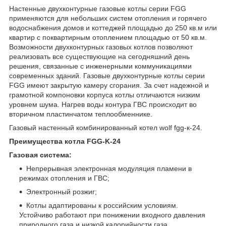
Настенные двухконтурные газовые котлы серии FGG
применяются для небольших систем отопления и горячего
водоснабжения домов и коттеджей площадью до 250 кв.м или
квартир с поквартирным отоплением площадью от 50 кв.м.
Возможности двухконтурных газовых котлов позволяют
реализовать все существующие на сегодняшний день
решения, связанные с инженерными коммуникациями
современных зданий. Газовые двухконтурные котлы серии
FGG имеют закрытую камеру сгорания. За счет надежной и
грамотной компоновки корпуса котлы отличаются низким
уровнем шума. Нагрев воды контура ГВС происходит во
вторичном пластинчатом теплообменнике.
Газовый настенный комбинированный котел wolf fgg-к-24.
Преимущества котла FGG-K-24
Газовая система:
Непрерывная электронная модуляция пламени в
режимах отопления и ГВС;
Электронный розжиг;
Котлы адаптированы к российским условиям.
Устойчиво работают при понижении входного давления
природного газа и низкой калорийности газа.