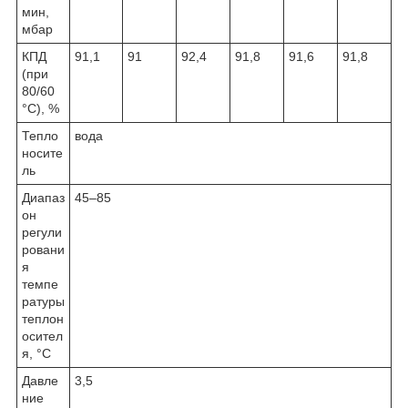
мин,
мбар
КПД
91,1
91
92,4
91,8
91,6
91,8
(при
80/60
°C), %
Тепло
вода
носите
ль
Диапаз
45–85
он
регули
ровани
я
темпе
ратуры
теплон
осител
я, °C
Давле
3,5
ние