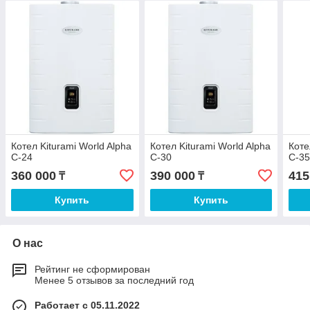
Котел Kiturami World Alpha
Котел Kiturami World Alpha
Коте
C-24
C-30
C-3
360 000
390 000
415
₸
₸
Купить
Купить
О нас
Рейтинг не сформирован
Менее 5 отзывов за последний год
Работает с 05.11.2022