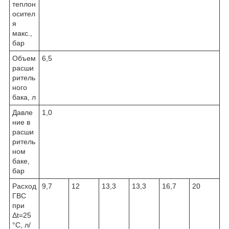
теплон
осител
я
макс.,
бар
Объем
6,5
расши
ритель
ного
бака, л
Давле
1,0
ние в
расши
ритель
ном
баке,
бар
Расход
9,7
12
13,3
13,3
16,7
20
ГВС
при
Δt=25
°C, л/