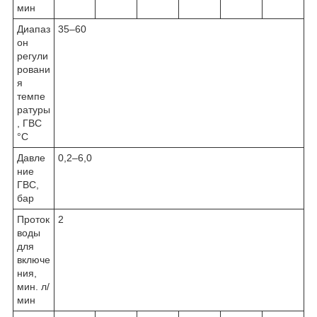
мин
Диапаз
35–60
он
регули
ровани
я
темпе
ратуры
, ГВС
°C
Давле
0,2–6,0
ние
ГВС,
бар
Проток
2
воды
для
включе
ния,
мин. л/
мин