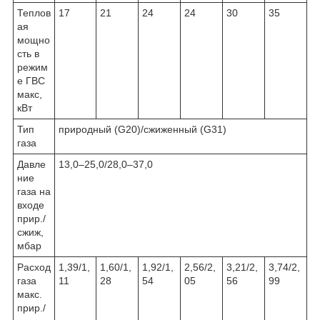
Теплов
17
21
24
24
30
35
ая
мощно
сть в
режим
е ГВС
макс,
кВт
Тип
природный (G20)/сжиженный (G31)
газа
Давле
13,0–25,0/28,0–37,0
ние
газа на
входе
прир./
сжиж,
мбар
Расход
1,39/1,
1,60/1,
1,92/1,
2,56/2,
3,21/2,
3,74/2,
газа
11
28
54
05
56
99
макс.
прир./