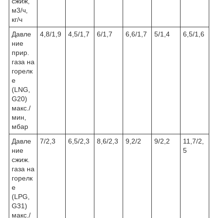
сжиж,
м3/ч,
кг/ч
Давле
4,8/1,9
4,5/1,7
6/1,7
6,6/1,7
5/1,4
6,5/1,6
ние
прир.
газа на
горелк
е
(LNG,
G20)
макс./
мин,
мбар
Давле
7/2,3
6,5/2,3
8,6/2,3
9,2/2
9/2,2
11,7/2,
ние
5
сжиж.
газа на
горелк
е
(LPG,
G31)
макс./