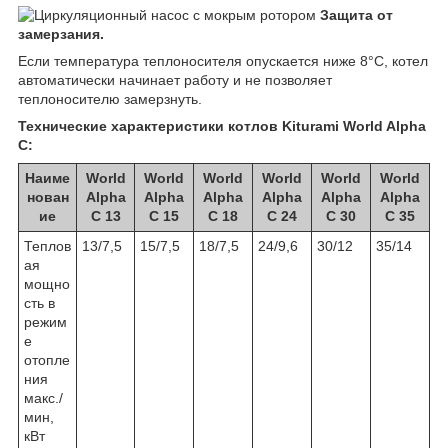
Защита от
замерзания.
Если температура теплоносителя опускается ниже 8°C, котел
автоматически начинает работу и не позволяет
теплоносителю замерзнуть.
Технические характеристики котлов Kiturami World Alpha
C:
Наиме
World
World
World
World
World
World
нован
Alpha
Alpha
Alpha
Alpha
Alpha
Alpha
ие
C 13
C 15
C 18
C 24
C 30
C 35
Теплов
13/7,5
15/7,5
18/7,5
24/9,6
30/12
35/14
ая
мощно
сть в
режим
е
отопле
ния
макс./
мин,
кВт