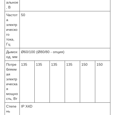
альное
, В
Частот
50
а
электр
ическо
го
тока,
Гц
Дымох
Ø60/100 (Ø80/80 - опция)
од, мм
Потре
135
135
135
135
150
150
бляем
ая
электр
ическа
я
мощно
сть, Вт
Степе
IP X4D
нь