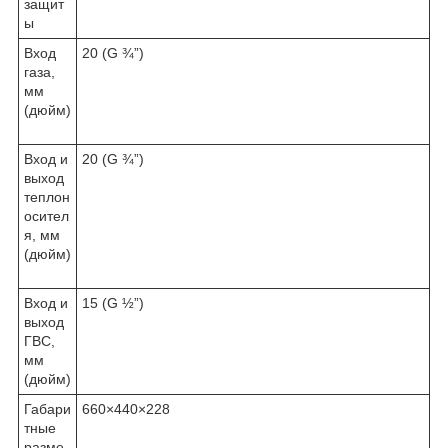
защит
ы
Вход
20 (G ¾”)
газа,
мм
(дюйм)
Вход и
20 (G ¾”)
выход
теплон
осител
я, мм
(дюйм)
Вход и
15 (G ½”)
выход
ГВС,
мм
(дюйм)
Габари
660×440×228
тные
разме