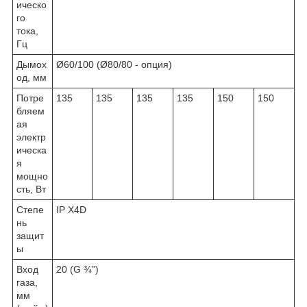
ическо
го
тока,
Гц
Дымох
Ø60/100 (Ø80/80 - опция)
од, мм
Потре
135
135
135
135
150
150
бляем
ая
электр
ическа
я
мощно
сть, Вт
Степе
IP X4D
нь
защит
ы
Вход
20 (G ¾”)
газа,
мм