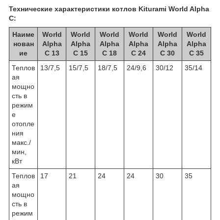
Технические характеристики котлов Kiturami World Alpha
C:
Наиме
World
World
World
World
World
World
нован
Alpha
Alpha
Alpha
Alpha
Alpha
Alpha
ие
C 13
C 15
C 18
C 24
C 30
C 35
Теплов
13/7,5
15/7,5
18/7,5
24/9,6
30/12
35/14
ая
мощно
сть в
режим
е
отопле
ния
макс./
мин,
кВт
Теплов
17
21
24
24
30
35
ая
мощно
сть в
режим