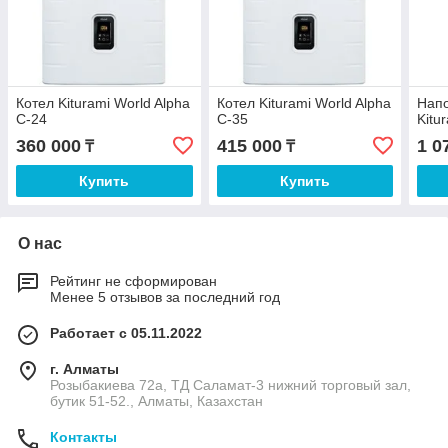
Котел Kiturami World Alpha
Котел Kiturami World Alpha
Напо
C-24
C-35
Kitu
360 000
415 000
1 0
₸
₸
Купить
Купить
О нас
Рейтинг не сформирован
Менее 5 отзывов за последний год
Работает с 05.11.2022
г. Алматы
Розыбакиева 72а, ТД Саламат-3 нижний торговый зал,
бутик 51-52., Алматы, Казахстан
Контакты