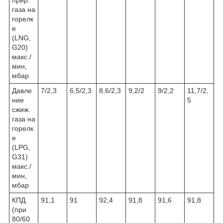
прир.
газа на
горелк
е
(LNG,
G20)
макс./
мин,
мбар
Давле
7/2,3
6,5/2,3
8,6/2,3
9,2/2
9/2,2
11,7/2,
ние
5
сжиж.
газа на
горелк
е
(LPG,
G31)
макс./
мин,
мбар
КПД
91,1
91
92,4
91,8
91,6
91,8
(при
80/60