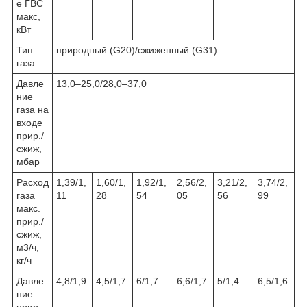
е ГВС
макс,
кВт
Тип
природный (G20)/сжиженный (G31)
газа
Давле
13,0–25,0/28,0–37,0
ние
газа на
входе
прир./
сжиж,
мбар
Расход
1,39/1,
1,60/1,
1,92/1,
2,56/2,
3,21/2,
3,74/2,
газа
11
28
54
05
56
99
макс.
прир./
сжиж,
м3/ч,
кг/ч
Давле
4,8/1,9
4,5/1,7
6/1,7
6,6/1,7
5/1,4
6,5/1,6
ние