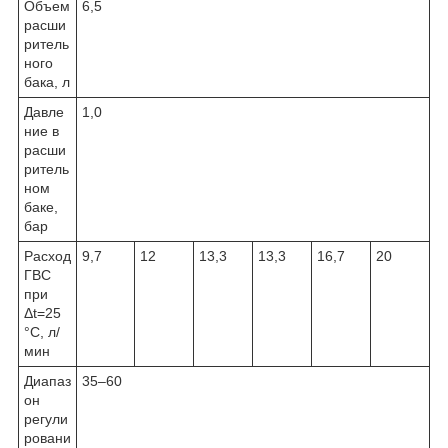
Объем
6,5
расши
ритель
ного
бака, л
Давле
1,0
ние в
расши
ритель
ном
баке,
бар
Расход
9,7
12
13,3
13,3
16,7
20
ГВС
при
Δt=25
°C, л/
мин
Диапаз
35–60
он
регули
ровани