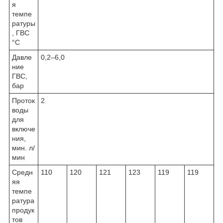
я
темпе
ратуры
, ГВС
°C
Давле
0,2–6,0
ние
ГВС,
бар
Проток
2
воды
для
включе
ния,
мин. л/
мин
Средн
110
120
121
123
119
119
яя
темпе
ратура
продук
тов