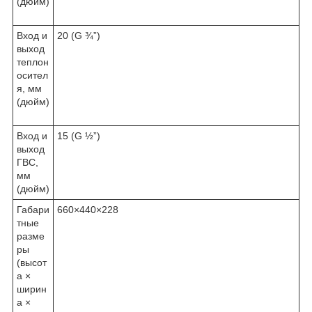
(дюйм)
Вход и
20 (G ¾”)
выход
теплон
осител
я, мм
(дюйм)
Вход и
15 (G ½”)
выход
ГВС,
мм
(дюйм)
Габари
660×440×228
тные
разме
ры
(высот
а ×
ширин
а ×