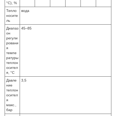
°C), %
Тепло
вода
носите
ль
Диапаз
45–85
он
регули
ровани
я
темпе
ратуры
теплон
осител
я, °C
Давле
3,5
ние
теплон
осител
я
макс.,
бар