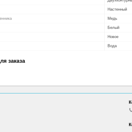
Двухконтурн
Настенный
енника
Медь
Белый
Новое
Вода
ля заказа