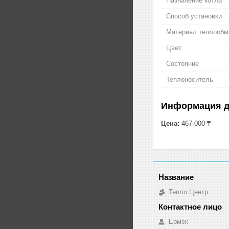
Назначение котла
Способ установки
Материал теплообм
Цвет
Состояние
Теплоноситель
Информация д
Цена:
467 000 ₸
Тепло Центр
Ермек