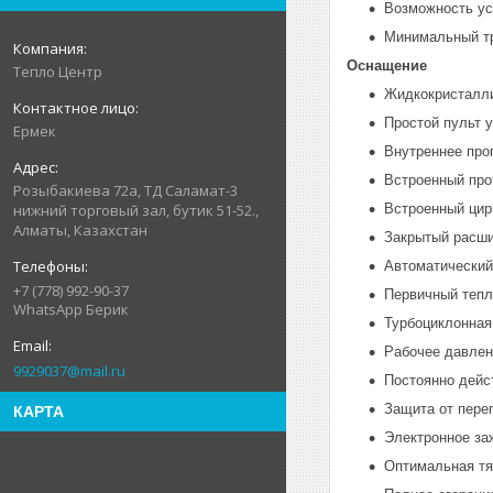
Возможность ус
Минимальный тр
Оснащение
Тепло Центр
Жидкокристалли
Простой пульт 
Ермек
Внутреннее про
Встроенный про
Розыбакиева 72а, ТД Саламат-3
Встроенный цирк
нижний торговый зал, бутик 51-52.,
Алматы, Казахстан
Закрытый расши
Автоматический
+7 (778) 992-90-37
Первичный тепл
WhatsApp Берик
Турбоциклонная
Рабочее давлен
9929037@mail.ru
Постоянно дейс
Защита от пере
КАРТА
Электронное за
Оптимальная тя