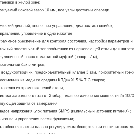
тановки в жилой зоне;
ебуемый боковой зазор 10 мм, все узлы доступны спереди.
ческий дисплей, кнопочное управление, диагностика ошибок;
управления, управление в одно нажатие
граммное обеспечение для контроля состояния, настройки параметров и 
точный пластинчатый теплообменник из нержавеющей стали для нагрева
уляционный насос с магнитной муфтой (напор - 7 м);
рительный бак 5 литров;
 воздухоотводчик, предохранительный клапан 3 атм, приоритетный трех
ообменник из меди со средним КПД>=91.5 % TIG сварка;
 горелка из хромоникелевой стали;
ие магистрального газа от 3 мбар, плавное изменение мощности 25-100
твующая защита от замерзания;
падов напряжения блок питания SMPS (импульсный источник питания) ;
жигание и управления всеми функциями;
га обеспечивается плавно регулируемым бесщеточным вентилятором д