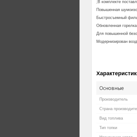
;В комплекте постав
Повышенная шумоизол
Быстросъемный фильт
Обновленная горелка
Для повышенной безоп
Модернизирован возд
Характеристик
Основные
Производитель
Страна производит
Вид топлива
Тип топки