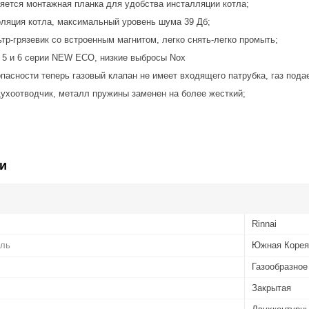
ляется монтажная планка для удобства инсталляции котла;
яция котла, максимальный уровень шума 39 Дб;
р-грязевик со встроенным магнитом, легко снять-легко промыть;
 5 и 6 серии NEW ECO, низкие выбросы Nox
асности теперь газовый клапан не имеет входящего патрубка, газ подае
ухоотводчик, металл пружины заменен на более жесткий;
и
Rinnai
ель
Южная Корея
Газообразное
Закрытая