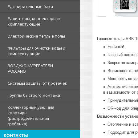
Расширительные баки
Радиаторы, конвекторы и
комплектующие
Электрические теплые полы
Газовые котлы RBK-1
Новинка!
Фильтры для очистки воды и
комплектующие
Газовый настен
Закрытая камер
ВОЗДУХОНАГРЕВАТЕЛИ
Возможность пе
VOLCANO
Мощность котла
Системы защиты от протечек
Автоматическое
в зависимости от
Группы быстрого монтажа
Принудительный
Коллекторный узел для
QR-код для опе
квартиры
Возможности устан
(распределительная
гребенка)
Отопление и вс
Подходит для р
КОНТАКТЫ