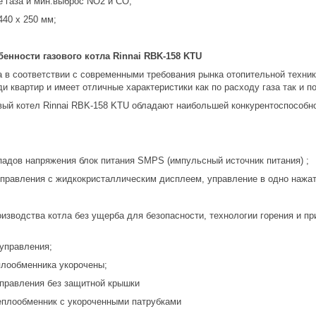
е газа и мин.выброс NO2 и CO;
440 х 250 мм;
.
енности газового котла Rinnai RBK-158 KTU
а в соответствии с современными требования рынка отопительной техник
 квартир и имеет отличные характеристики как по расходу газа так и п
овый котел Rinnai RBK-158 KTU обладают наибольшей конкурентоспособно
падов напряжения блок питания SMPS (импульсный источник питания) ;
управления с жидкокристаллическим дисплеем, управление в одно нажат
изводства котла без ущерба для безопасности, технологии горения и п
 управления;
плообменника укорочены;
управления без защитной крышки
плообменник с укороченными патрубками