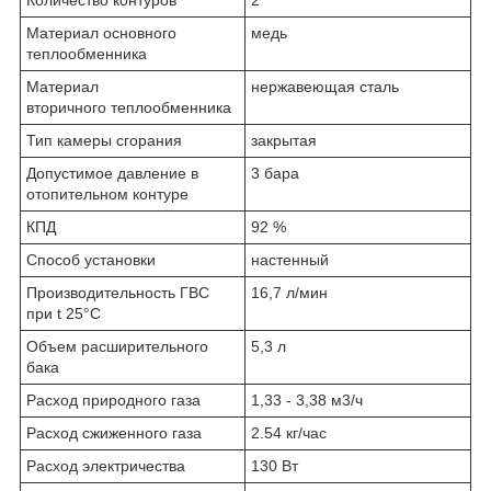
Количество контуров
2
Материал основного
медь
теплообменника
Материал
нержавеющая сталь
вторичного теплообменника
Тип камеры сгорания
закрытая
Допустимое давление в
3 бара
отопительном контуре
КПД
92 %
Способ установки
настенный
Производительность ГВС
16,7 л/мин
при t 25°С
Объем расширительного
5,3 л
бака
Расход природного газа
1,33 - 3,38 м3/ч
Расход сжиженного газа
2.54 кг/час
Расход электричества
130 Вт