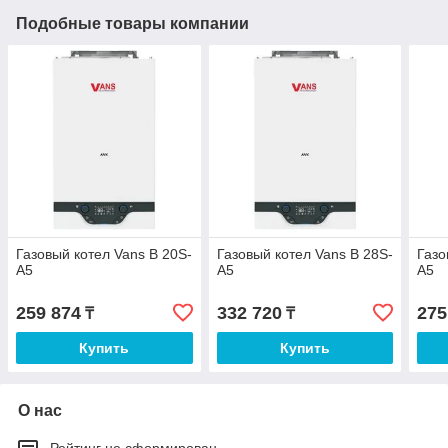
Подобные товары компании
Газовый котел Vans B 20S-
Газовый котел Vans B 28S-
Газо
A5
A5
A5
259 874
332 720
275
₸
₸
Купить
Купить
О нас