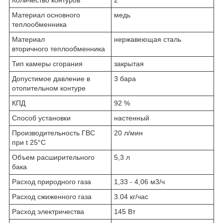
Количество контуров
2
Материал основного
медь
теплообменника
Материал
нержавеющая сталь
вторичного теплообменника
Тип камеры сгорания
закрытая
Допустимое давление в
3 бара
отопительном контуре
КПД
92 %
Способ установки
настенный
Производительность ГВС
20 л/мин
при t 25°С
Объем расширительного
5,3 л
бака
Расход природного газа
1,33 - 4,06 м3/ч
Расход сжиженного газа
3.04 кг/час
Расход электричества
145 Вт