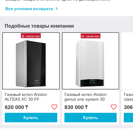
Все условия возврата
Подобные товары компании
Газовый котел Ariston
Газовый котел Ariston
Газо
ALTEAS XC 30 FF
genus one system 30
clas
620 000
830 000
306
₸
₸
Купить
Купить