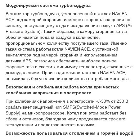
Модулируемая система турбонаддува
Вентилятор турбонаддува, установленный в котлах NAVIEN
ACE под камерой сгорания, изменяет скорость вращения по
сигналу, поступающему от датчика давления воздуха APS (Air
Pressure System). Таким образом, в камеру сгорания котла
обеспечивается подача воздуха в количестве,
пропорциональном количеству поступившего газа. Именно
такая система работы котла NAVIEN ACE, с установкой
вентилятора под камерой сгорания и использованием
датчика APS, позволила обеспечить наиболее полное
сгорание газа и свести к минимуму теплопотери, связанные с
дымоудалением. Производительность котлов NAVIEN ACE,
повысилась без увеличения количества потребляемого газа.
Безопасная и стабильная работа котла при частых
колебаниях напряжения в электросети
При колебаниях напряжения в электросети +/-30% от 230 В
срабатывает защитный чип SMPS(Switched-Mode Power
Supply) на микропроцессоре. Котел при этом работает без
сбоев и остановок, благодаря чему продлевается срок его
эксплуатации и предотвращаются поломки.
Возможность пользоваться отоплением и горячей водой