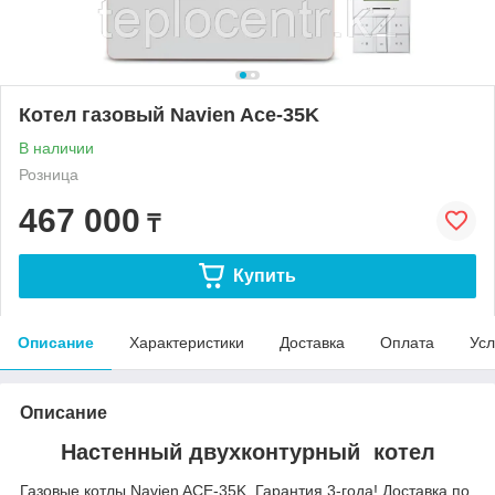
Котел газовый Navien Ace-35K
В наличии
Розница
467 000
₸
Купить
Описание
Характеристики
Доставка
Оплата
Усл
Описание
Настенный двухконтурный котел
Газовые котлы Navien ACE-35K, Гарантия 3-года! Доставка по