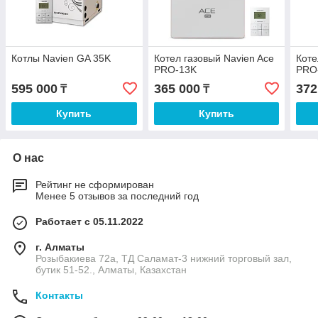
Котлы Navien GA 35K
Котел газовый Navien Ace
Коте
PRO-13K
PRO
595 000
365 000
372
₸
₸
Купить
Купить
О нас
Рейтинг не сформирован
Менее 5 отзывов за последний год
Работает с 05.11.2022
г. Алматы
Розыбакиева 72а, ТД Саламат-3 нижний торговый зал,
бутик 51-52., Алматы, Казахстан
Контакты