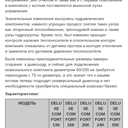
напряжения SMPS-чипом и также как и с первым поколением
в комплекте с котлом поставляется выносной пульт
управления.
Значительные изменения коснулись гидравлических
компонентов, намного упрощен процесс снятия таких узлов
как: вторичный теплообменник, трехходовой клапан а также
узлы гидрогруппы. Кроме того, был изменен принцип
контроля наличия теплоносителя в отопительном контуре:
компания отказалась от датчика протока в контуре отопления
и заменила его датчиком давления теплоносителя.
Были изменены присоединительные размеры камеры
сгорания к дымоходу, и сейчас для подключения
коаксиального комплекта диаметром 60/100 не требуется
переходник с 75-го диаметра, а это значит что к нашим
котлам теперь подходит универсальный дымоход и нет
необходимости приобретать специальный коаксиал Navien.
Характеристики:
МОДЕЛЬ
DELU
DELU
DELU
DELU
DELU
XE
XE
XE
XE
XE
COM
COM
COM
COM
COM
FORT
FORT
FORT
FORT
FORT
13K
16K
20K
24K
35K