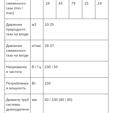
сжиженного
,16
,43
,79
,15
,14
газа (min /
max)
Давление
м
3
10-25
природного
газа на входе
Давление
кг/час
28-37
сжиженного
газа на входе
Напряжение
В / Гц
230 / 50
и частота
Потребляема
Вт
150
я мощность
Диаметр труб
мм
60 / 100 (80 / 80)
системы
дымоудалени