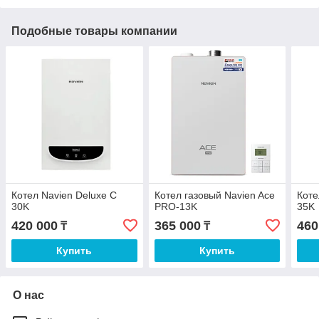
Подобные товары компании
Котел Navien Deluxe C
Котел газовый Navien Ace
Коте
30K
PRO-13K
35K
420 000
365 000
460
₸
₸
Купить
Купить
О нас