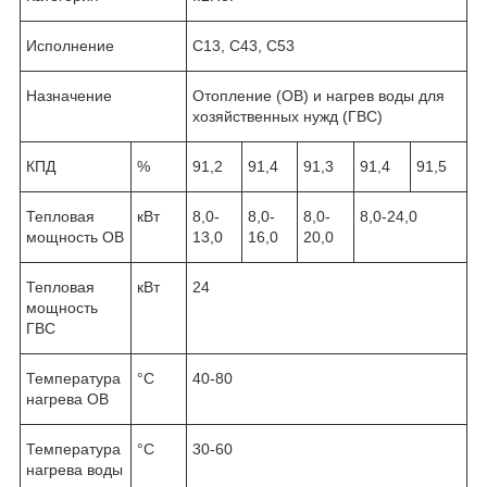
Исполнение
C13, С43, С53
Назначение
Отопление (ОВ) и нагрев воды для
хозяйственных нужд (ГВС)
КПД
%
91,2
91,4
91,3
91,4
91,5
Тепловая
кВт
8,0-
8,0-
8,0-
8,0-24,0
мощность ОВ
13,0
16,0
20,0
Тепловая
кВт
24
мощность
ГВС
Температура
°C
40-80
нагрева ОВ
Температура
°C
30-60
нагрева воды