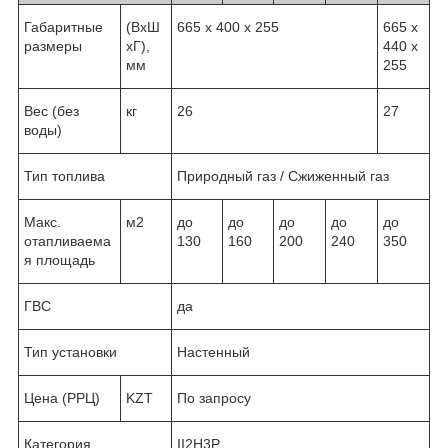
Габаритные
(ВхШ
665 х 400 х 255
665 х
размеры
хГ),
440 х
мм
255
Вес (без
кг
26
27
воды)
Тип топлива
Природный газ / Сжиженный газ
Макс.
м
2
до
до
до
до
до
отапливаема
130
160
200
240
350
я площадь
ГВС
да
Тип установки
Настенный
Цена (РРЦ)
KZT
По запросу
Категория
II2H3P