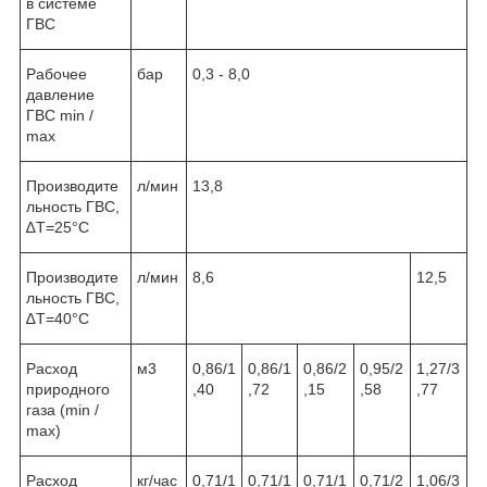
в системе
ГВС
Рабочее
бар
0,3 - 8,0
давление
ГВС min /
max
Производите
л/мин
13,8
льность ГВС,
∆T=25°C
Производите
л/мин
8,6
12,5
льность ГВС,
∆T=40°C
Расход
м
3
0,86/1
0,86/1
0,86/2
0,95/2
1,27/3
природного
,40
,72
,15
,58
,77
газа (min /
max)
Расход
кг/час
0,71/1
0,71/1
0,71/1
0,71/2
1,06/3