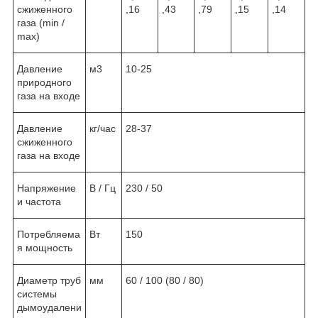
сжиженного
,16
,43
,79
,15
,14
газа (min /
max)
Давление
м
3
10-25
природного
газа на входе
Давление
кг/час
28-37
сжиженного
газа на входе
Напряжение
В / Гц
230 / 50
и частота
Потребляема
Вт
150
я мощность
Диаметр труб
мм
60 / 100 (80 / 80)
системы
дымоудалени