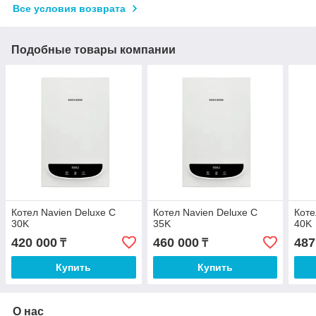
Все условия возврата
Подобные товары компании
Котел Navien Deluxe C
Котел Navien Deluxe C
Коте
30K
35K
40K
420 000
460 000
487
₸
₸
Купить
Купить
О нас