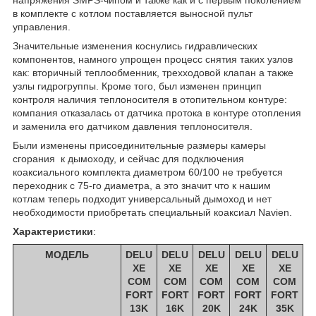
напряжения SMPS-чипом и также как и с первым поколением
в комплекте с котлом поставляется выносной пульт
управления.
Значительные изменения коснулись гидравлических
компонентов, намного упрощен процесс снятия таких узлов
как: вторичный теплообменник, трехходовой клапан а также
узлы гидрогруппы. Кроме того, был изменен принцип
контроля наличия теплоносителя в отопительном контуре:
компания отказалась от датчика протока в контуре отопления
и заменила его датчиком давления теплоносителя.
Были изменены присоединительные размеры камеры
сгорания к дымоходу, и сейчас для подключения
коаксиального комплекта диаметром 60/100 не требуется
переходник с 75-го диаметра, а это значит что к нашим
котлам теперь подходит универсальный дымоход и нет
необходимости приобретать специальный коаксиал Navien.
Характеристики
:
МОДЕЛЬ
DELU
DELU
DELU
DELU
DELU
XE
XE
XE
XE
XE
COM
COM
COM
COM
COM
FORT
FORT
FORT
FORT
FORT
13K
16K
20K
24K
35K