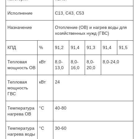
Исполнение
C13, С43, С53
Назначение
Отопление (ОВ) и нагрев воды для
хозяйственных нужд (ГВС)
КПД
%
91,2
91,4
91,3
91,4
91,5
Тепловая
кВт
8,0-
8,0-
8,0-
8,0-24,0
мощность ОВ
13,0
16,0
20,0
Тепловая
кВт
24
мощность
ГВС
Температура
°C
40-80
нагрева ОВ
Температура
°C
30-60
нагрева воды