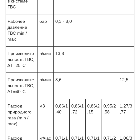
в системе
ГВС
Рабочее
бар
0,3 - 8,0
давление
ГВС min /
max
Производите
л/мин
13,8
льность ГВС,
∆T=25°C
Производите
л/мин
8,6
12,5
льность ГВС,
∆T=40°C
Расход
м
3
0,86/1
0,86/1
0,86/2
0,95/2
1,27/3
природного
,40
,72
,15
,58
,77
газа (min /
max)
Расход
кг/час
0,71/1
0,71/1
0,71/1
0,71/2
1,06/3