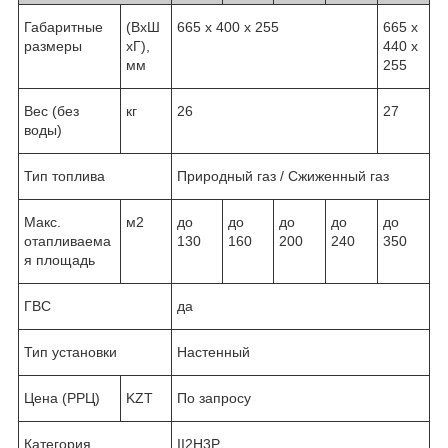
Габаритные
(ВхШ
665 х 400 х 255
665 х
размеры
хГ),
440 х
мм
255
Вес (без
кг
26
27
воды)
Тип топлива
Природный газ / Сжиженный газ
Макс.
м
2
до
до
до
до
до
отапливаема
130
160
200
240
350
я площадь
ГВС
да
Тип установки
Настенный
Цена (РРЦ)
KZT
По запросу
Категория
II2H3P