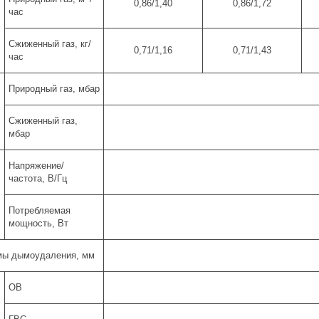
0,86/1,40
0,86/1,72
час
Сжиженный газ, кг/
0,71/1,16
0,71/1,43
час
Природный газ, мбар
Сжиженный газ,
мбар
Напряжение/
частота, В/Гц
Потребляемая
мощность, Вт
мы дымоудаления, мм
ОВ