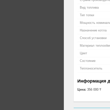
Вид топлива
Тип топки
Мощность номинал
Назначение котла
Способ установки
Материал теплообм
Цвет
Состояние
Теплоноситель
Информация д
Цена:
356 000 ₸