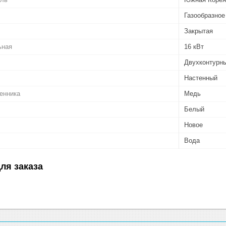
Газообразное
Закрытая
ьная
16 кВт
Двухконтурн
Настенный
енника
Медь
Белый
Новое
Вода
ля заказа