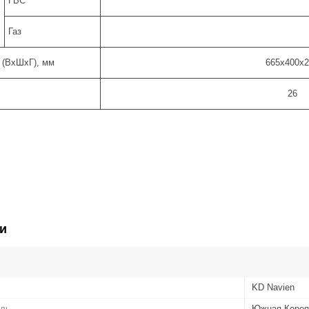
ГВС
Газ
 (ВхШхГ), мм
665х400х2
26
и
KD Navien
ель
Южная Корея