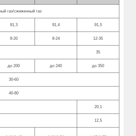
ный газ/сжиженный газ
91,3
91,4
91,5
8-20
8-24
12-35
35
до 200
до 240
до 350
30-60
40-80
20,1
12,5