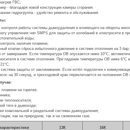
нагрев ГВС;
ер - благодаря новой конструкции камеры сгорания.
анная гидрогруппа - удобство ремонта и обслуживания.
ты:
 контроля работы системы дымоудаления и влияющего на обороты вент
лату управления чип SMPS для защиты от колебаний в электросети в пр
 отопительной воды;
контроль наличия пламени;
ный клапан сброса избыточного давления в системе отопления на 3 бар;
 от замерзания. Если температура ОВ опускается ниже 10°С, автоматич
носителя в системе отопления. При падении температуры ОВ ниже 6°С а
21°С;
 система защиты от заклинивания. Если котёл подключен к коммуникация
асос на 30 секунд, и трехходовой кран переключается из положения ОВ 
лучае:
 пламени на горелке;
нника;
ии теплоносителя;
ной тяги в дымоходе;
ки коаксиальной и раздельной системы дымоудаления;
ации, как на природном, так и на сжиженном газе.
характеристики
13
К
16
К