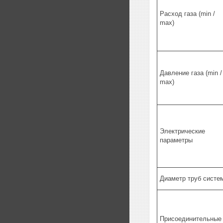
Расход газа (min /
max)
Давление газа (min /
max)
Электрические
параметры
Диаметр труб систе
Присоединительные