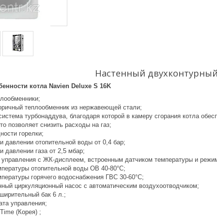
Настенный двухконтурный
енности котла Navien Deluxe S 16K
лообменники;
оричный теплообменник из нержавеющей стали;
истема турбонаддува, благодаря которой в камеру сгорания котла обес
что позволяет снизить расходы на газ;
ости горелки;
и давлении отопительной воды от 0,4 бар;
и давлении газа от 2,5 мбар;
 управления с ЖК-дисплеем, встроенным датчиком температуры и режим
мпературы отопительной воды ОВ 40-80°С;
мпературы горячего водоснабжения ГВС 30-60°С;
ный циркуляционный насос с автоматическим воздухоотводчиком;
ширительный бак 6 л.;
ата управления;
Time (Корея) ;