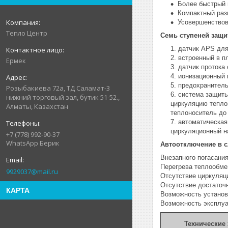
Более быстрый 
Компактный разм
Усовершенствов
Тепло Центр
Семь ступеней защи
датчик APS для
встроенный в п
Ермек
датчик протока
ионизационный 
предохранитель
Розыбакиева 72а, ТД Саламат-3
система защиты
нижний торговый зал, бутик 51-52.,
циркуляцию тепло
Алматы, Казахстан
теплоноситель до 
автоматическая
циркуляционный н
+7 (778) 992-90-37
WhatsApp Берик
Автоотключение в с
Внезапного погасания
Перегрева теплообме
9929037@mail.ru
Отсутствие циркуляц
Отсутствие достаточ
КАРТА
Возможность установ
Возможность эксплуат
Технические 