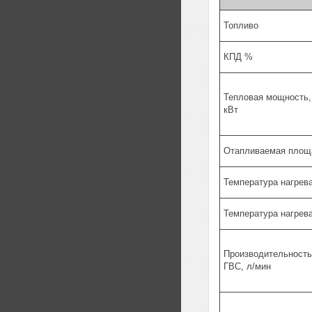
Топливо
КПД %
Тепловая мощность,
кВт
Отапливаемая площ
Температура нагрева
Температура нагрева
Производительность
ГВС, л/мин