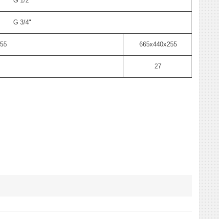
G 1/2"
G 3/4"
55
665х440х255
27