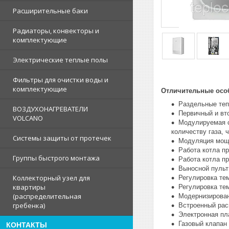
Расширительные баки
Радиаторы, конвекторы и
комплектующие
Электрические теплые полы
Фильтры для очистки воды и
комплектующие
Отличительные особ
Раздельные теп
ВОЗДУХОНАГРЕВАТЕЛИ
Первичный и вт
VOLCANO
Модулируемая с
количеству газа, 
Системы защиты от протечек
Модуляция мощн
Работа котла пр
Группы быстрого монтажа
Работа котла пр
Выносной пульт
Коллекторный узел для
Регулировка те
квартиры
Регулировка те
(распределительная
Модернизирован
гребенка)
Встроенный рас
Электронная пл
Газовый клапан 
КОНТАКТЫ