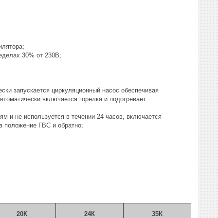
илятора;
еделах 30% от 230В;
ески запускается циркуляционный насос обеспечивая
втоматически включается горелка и подогревает
м и не используется в течении 24 часов, включается
в положение ГВС и обратно;
20
К
24
К
35К