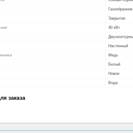
Газообразное
Закрытая
ьная
40 кВт
Двухконтурн
Настенный
енника
Медь
Белый
Новое
Вода
ля заказа