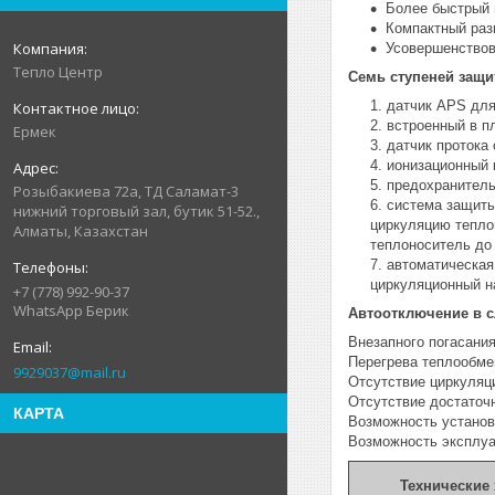
Более быстрый 
Компактный разм
Усовершенствов
Тепло Центр
Семь ступеней защи
датчик APS для
встроенный в п
Ермек
датчик протока
ионизационный 
предохранитель
Розыбакиева 72а, ТД Саламат-3
система защиты
нижний торговый зал, бутик 51-52.,
циркуляцию тепло
Алматы, Казахстан
теплоноситель до 
автоматическая
циркуляционный н
+7 (778) 992-90-37
WhatsApp Берик
Автоотключение в с
Внезапного погасания
Перегрева теплообме
9929037@mail.ru
Отсутствие циркуляц
Отсутствие достаточ
КАРТА
Возможность установ
Возможность эксплуат
Технические 