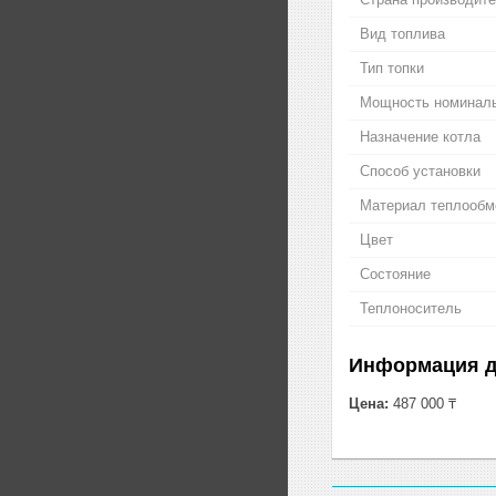
Вид топлива
Тип топки
Мощность номинал
Назначение котла
Способ установки
Материал теплообм
Цвет
Состояние
Теплоноситель
Информация д
Цена:
487 000 ₸