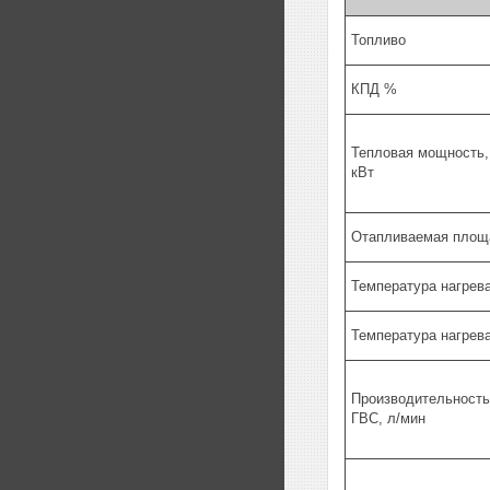
Топливо
КПД %
Тепловая мощность,
кВт
Отапливаемая площ
Температура нагрева
Температура нагрева
Производительность
ГВС, л/мин