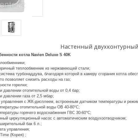
Настенный двухконтурный
енности котла Navien Deluxe S 40K
лообменники;
оричный теплообменник из нержавеющей стали;
истема турбонаддува, благодаря которой в камеру сгорания котла обес
что позволяет снизить расходы на газ;
ости горелки;
и давлении отопительной воды от 0,4 бар;
и давлении газа от 2,5 мбар;
 управления с ЖК-дисплеем, встроенным датчиком температуры и режим
мпературы отопительной воды ОВ 40-80°С;
мпературы горячего водоснабжения ГВС 30-60°С;
ный циркуляционный насос с автоматическим воздухоотводчиком;
ширительный бак 6 л.;
ата управления;
Time (Корея) ;