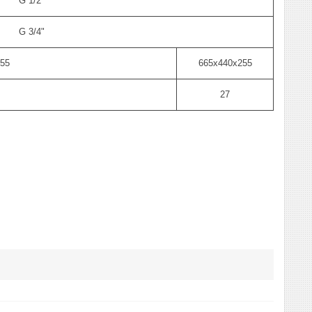
G 1/2"
G 3/4"
55
665х440х255
27