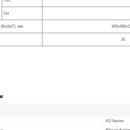
ГВС
Газ
 (ВхШхГ), мм
665х400х2
26
и
KD Navien
ель
Южная Корея