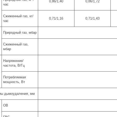
0,86/1,40
0,86/1,72
час
Сжиженный газ, кг/
0,71/1,16
0,71/1,43
час
Природный газ, мбар
Сжиженный газ,
мбар
Напряжение/
частота, В/Гц
Потребляемая
мощность, Вт
мы дымоудаления, мм
ОВ