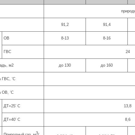
природ
91,2
91,4
ОВ
8-13
8-16
ГВС
24
адь, м2
до 130
до 160
 ГВС, ’С
 ОВ, ’С
ДТ=25’ С
13,8
ДТ=40’ С
8,6
3
Природный газ, м
/