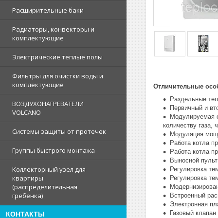
Расширительные баки
Радиаторы, конвекторы и
комплектующие
Электрические теплые полы
Фильтры для очистки воды и
комплектующие
Отличительные особ
Раздельные теп
ВОЗДУХОНАГРЕВАТЕЛИ
Первичный и вт
VOLCANO
Модулируемая с
количеству газа, 
Системы защиты от протечек
Модуляция мощн
Работа котла пр
Группы быстрого монтажа
Работа котла пр
Выносной пульт
Коллекторный узел для
Регулировка те
квартиры
Регулировка те
(распределительная
Модернизирован
гребенка)
Встроенный рас
Электронная пл
Газовый клапан 
КОНТАКТЫ