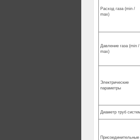
Расход газа (min /
max)
Давление газа (min /
max)
Электрические
параметры
Диаметр труб систе
Присоединительные