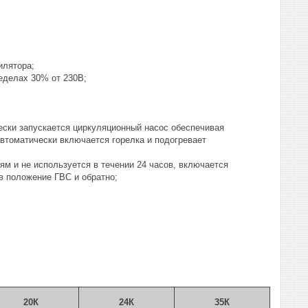
илятора;
еделах 30% от 230В;
ески запускается циркуляционный насос обеспечивая
втоматически включается горелка и подогревает
м и не используется в течении 24 часов, включается
в положение ГВС и обратно;
20
К
24
К
35К