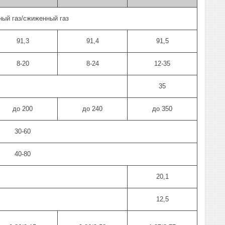
ный газ/сжиженный газ
91,3
91,4
91,5
8-20
8-24
12-35
35
до 200
до 240
до 350
30-60
40-80
20,1
12,5