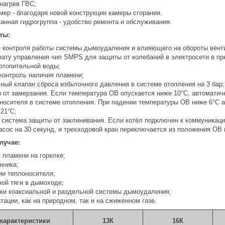
нагрев ГВС;
ер - благодаря новой конструкции камеры сгорания.
анная гидрогруппа - удобство ремонта и обслуживания.
ты:
 контроля работы системы дымоудаления и влияющего на обороты вент
лату управления чип SMPS для защиты от колебаний в электросети в пр
 отопительной воды;
контроль наличия пламени;
ный клапан сброса избыточного давления в системе отопления на 3 бар;
 от замерзания. Если температура ОВ опускается ниже 10°С, автоматич
носителя в системе отопления. При падении температуры ОВ ниже 6°С а
21°С;
 система защиты от заклинивания. Если котёл подключен к коммуникация
асос на 30 секунд, и трехходовой кран переключается из положения ОВ 
лучае:
 пламени на горелке;
нника;
ии теплоносителя;
ной тяги в дымоходе;
ки коаксиальной и раздельной системы дымоудаления;
ации, как на природном, так и на сжиженном газе.
характеристики
13
К
16
К