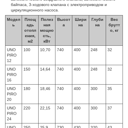
байпаса, 3-ходового клапана с электроприводом и
циркуляционного насоса.
Модел
Площ
Полез
Высот
Шири
Глуби
Вес
ь
адь
ная
а
на
на
брутт
отопл
мощно
о, кг
ения,
сть,
м2
кВт
UNO
100
10,70
740
400
248
32
PIRO
12
UNO
150
14,64
740
400
248
32
PIRO
16
UNO
180
18,46
740
400
300
35
PIRO
20
UNO
220
22,15
740
400
300
37
PIRO
24
UNO
250
25,9
730
430
320
43