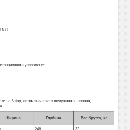
тел
станционного управления.
ти на 3 бар, автоматического воздушного клапана,
а.
Ширина
Глубина
Вес брутто, кг
0
248
32