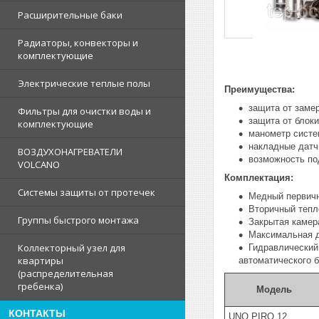
Расширительные баки
Радиаторы, конвекторы и
комплектующие
Электрические теплые полы
Преимущества:
защита от замер
Фильтры для очистки воды и
защита от блоки
комплектующие
манометр систе
накладные датч
ВОЗДУХОНАГРЕВАТЕЛИ
возможность по
VOLCANO
Комплектация:
Системы защиты от протечек
Медный первич
Вторичный тепл
Группы быстрого монтажа
Закрытая камер
Максимальная д
Коллекторный узел для
Гидравлический 
квартиры
автоматического б
(распределительная
гребенка)
Модель
КОНТАКТЫ
UNO PIRO 12