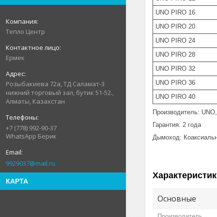
UNO PIRO 16
UNO PIRO 20
Тепло Центр
UNO PIRO 24
UNO PIRO 28
Ермек
UNO PIRO 32
UNO PIRO 36
Розыбакиева 72а, ТД Саламат-3
нижний торговый зал, бутик 51-52.,
UNO PIRO 40
Алматы, Казахстан
Производитель: UNO,
Гарантия: 2 года
+7 (778) 992-90-37
WhatsApp Берик
Дымоход: Коаксиальн
9929037@mail.ru
Характеристик
КАРТА
Основные
Производитель