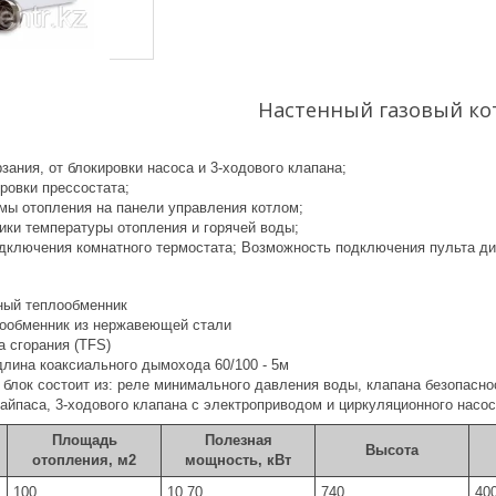
Настенный газовый ко
зания, от блокировки насоса и 3-ходового клапана;
ровки прессостата;
мы отопления на панели управления котлом;
ики температуры отопления и горячей воды;
дключения комнатного термостата; Возможность подключения пульта ди
ный теплообменник
ообменник из нержавеющей стали
а сгорания (TFS)
лина коаксиального дымохода 60/100 - 5м
блок состоит из: реле минимального давления воды, клапана безопаснос
айпаса, 3-ходового клапана с электроприводом и циркуляционного насос
Площадь
Полезная
Высота
отопления, м2
мощность, кВт
100
10,70
740
40