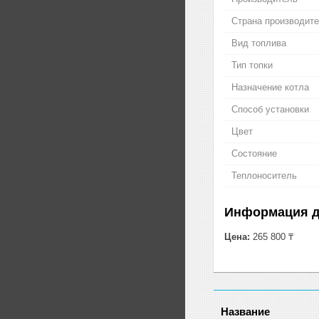
Страна производит
Вид топлива
Тип топки
Назначение котла
Способ установки
Цвет
Состояние
Теплоноситель
Информация д
Цена:
265 800 ₸