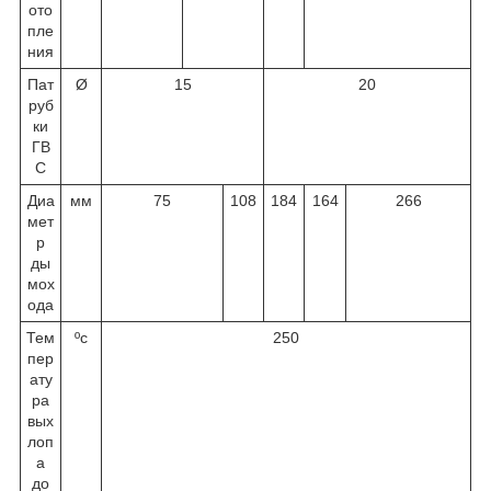
ото
пле
ния
Пат
Ø
15
20
руб
ки
ГВ
С
Диа
мм
75
108
184
164
266
мет
р
ды
мох
ода
Тем
ºс
250
пер
ату
ра
вых
лоп
а
до