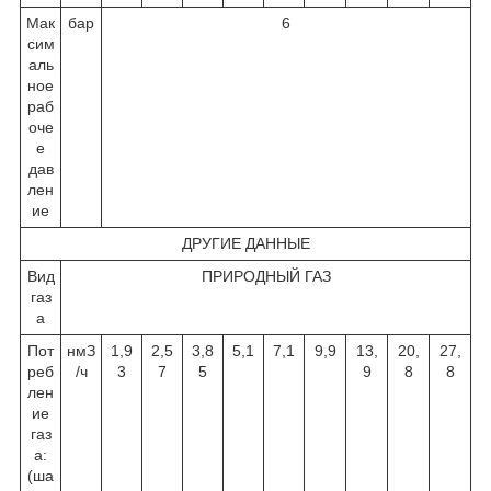
Мак
бар
6
сим
аль
ное
раб
оче
е
дав
лен
ие
ДРУГИЕ ДАННЫЕ
Вид
ПРИРОДНЫЙ ГАЗ
газ
а
Пот
нмЗ
1,9
2,5
3,8
5,1
7,1
9,9
13,
20,
27,
реб
/ч
3
7
5
9
8
8
лен
ие
газ
а:
(ша