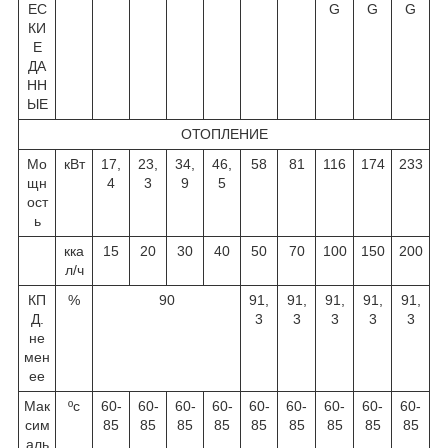
ЕС
G
G
G
КИ
Е
ДА
НН
ЫЕ
ОТОПЛЕНИЕ
Мо
кВт
17,
23,
34,
46,
58
81
116
174
233
щн
4
3
9
5
ост
ь
кка
15
20
30
40
50
70
100
150
200
л/ч
КП
%
90
91,
91,
91,
91,
91,
Д.
3
3
3
3
3
не
мен
ее
Мак
ºс
60-
60-
60-
60-
60-
60-
60-
60-
60-
сим
85
85
85
85
85
85
85
85
85
аль