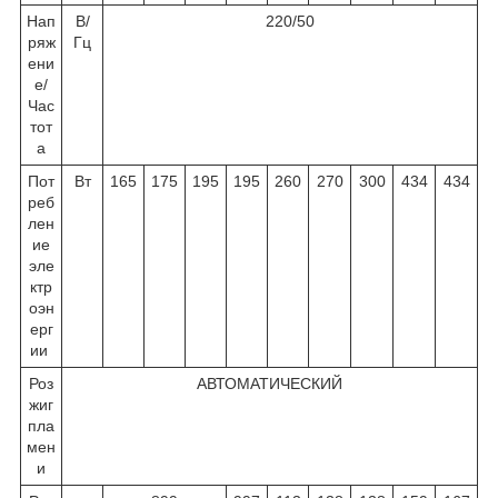
Нап
В/
220/50
ряж
Гц
ени
е/
Час
тот
а
Пот
Вт
165
175
195
195
260
270
300
434
434
реб
лен
ие
эле
ктр
оэн
ерг
ии
Роз
АВТОМАТИЧЕСКИЙ
жиг
пла
мен
и