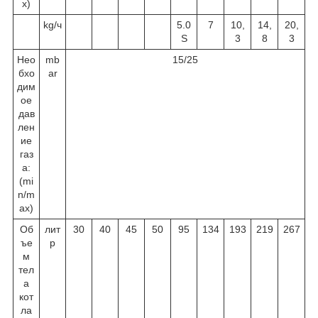
х)
kg/ч
5.0
7
10,
14,
20,
S
3
8
3
Нео
mb
15/25
бхо
ar
дим
ое
дав
лен
ие
газ
а:
(mi
n/m
ax)
Об
лит
30
40
45
50
95
134
193
219
267
ъе
р
м
тел
а
кот
ла