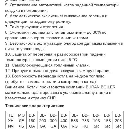
5. Отслеживание автоматикой котла заданной температуры
воздуха в помещении.
6. Автоматическое включение/ выключение горения и
циркуляции по заданному режиму.
7. Таймер функции отопления.
8. Экономия топлива за счет автоматики – до 30% по
сравнению с энергонезависимыми котлами.
9. Безопасность эксплуатации благодаря датчикам пламени и
низкого уровня воды.
10. Защита от перегрева и разморозки (при падении
температуры в помещении ниже 5 °С.
11. Самоблокирующийся топливный клапан.
12. Принудительная подача воздуха в камеру сгорания.
13. Возможность перевода котла на жидкое топливо
(требуется замена горелки и контролера котла).
Внимание: Котлы производства компании BURAN BOILER
максимально адаптированы к условиям эксплуатации в
Казахстане и странах СНГ!
Технические характеристики
ТЕ
МО
BB-
BB-
BB-
BB-
BB-
BB-
BB-
BB-
BB-
ХН
ДЕ
150
200
300
400
535
735
103
153
203
ИЧ
ЛЬ
GA
GA
GA
GA
RG
RG
5R
5R
5R