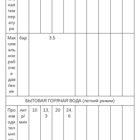
ная
тем
пер
ату
ра
Мак
бар
3,5
сим
аль
ное
раб
оче
е
дав
лен
ие
БЫТОВАЯ ГОРЯЧАЯ ВОДА (летний режим)
Про
лит
10
13,
20
24,
изв
р/
3
6
оди
мин
тел
ьно
сть