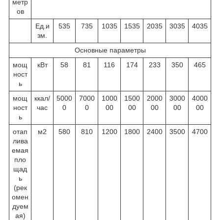
метр
ов
Ед.и
535
735
1035
1535
2035
3035
4035
зм.
Основные параметры
мощ
кВт
58
81
116
174
233
350
465
ност
ь
мощ
ккал/
5000
7000
1000
1500
2000
3000
4000
ност
час
0
0
00
00
00
00
00
ь
отап
м
2
580
810
1200
1800
2400
3500
4700
лива
емая
пло
щад
ь
(рек
омен
дуем
ая)