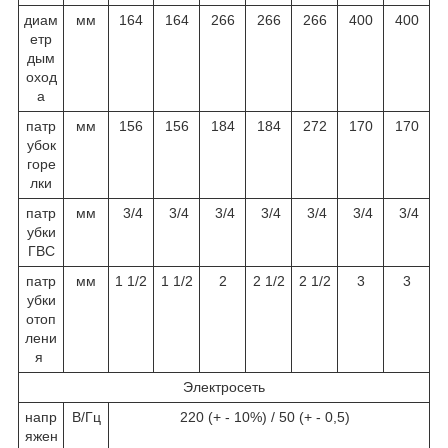
диам
мм
164
164
266
266
266
400
400
етр
дым
оход
а
патр
мм
156
156
184
184
272
170
170
убок
горе
лки
патр
мм
3/4
3/4
3/4
3/4
3/4
3/4
3/4
убки
ГВС
патр
мм
1 1/2
1 1/2
2
2 1/2
2 1/2
3
3
убки
отоп
лени
я
Электросеть
напр
В/Гц
220 (+ - 10%) / 50 (+ - 0,5)
яжен