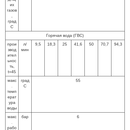
их
газов
,
град
С
Горячая вода (ГВС)
прои
л/
9,5
18,3
25
41,6
50
70,7
94,3
звод
мин
ител
ьнос
ть,
t=45
макс
град
55
.
С
темп
ерат
ура
воды
макс
бар
6
.
рабо