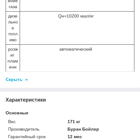
ение
газа
дизе
Qн=10200 ккал/кг
льно
е
топл
иво
розж
автоматический
иг
плам
ени
Скрыть
Характеристики
Основные
Вес
171 кг
Производитель
Буран Бойлер
Гарантийный срок
12 мес