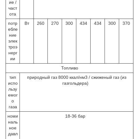
ие /
част
ота
потр
Вт
260
270
300
434
434
300
370
ебле
ние
элек
троэ
нерг
ии
Топливо
тип
природный газ 8000 ккал/нм3 / сжиженый газ (из
испо
газгольдера)
льзу
емог
о
газа
номи
18-36 бар
наль
ное
давл