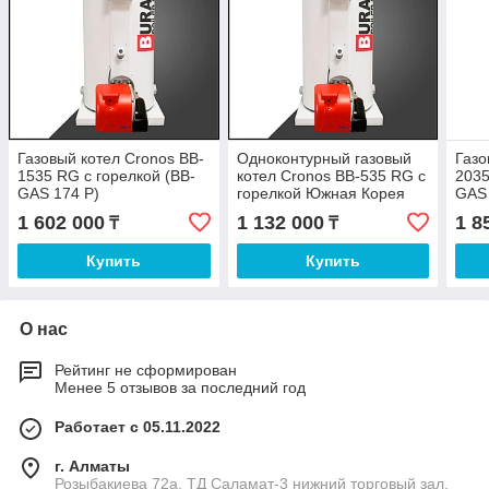
Газовый котел Cronos BB-
Одноконтурный газовый
Газо
1535 RG с горелкой (BB-
котел Cronos BB-535 RG с
2035
GAS 174 P)
горелкой Южная Корея
GAS 
(MAXI 8 GAS)
1 602 000
1 132 000
1 8
₸
₸
Купить
Купить
О нас
Рейтинг не сформирован
Менее 5 отзывов за последний год
Работает с 05.11.2022
г. Алматы
Розыбакиева 72а, ТД Саламат-3 нижний торговый зал,