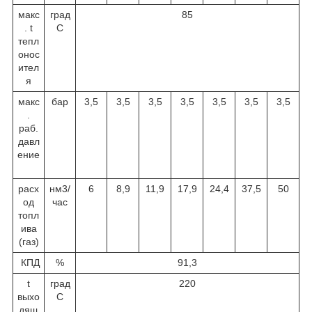
макс
град
85
. t
С
тепл
онос
ител
я
макс
бар
3,5
3,5
3,5
3,5
3,5
3,5
3,5
.
раб.
давл
ение
расх
нм
3
/
6
8,9
11,9
17,9
24,4
37,5
50
од
час
топл
ива
(газ)
КПД
%
91,3
t
град
220
выхо
С
дящ