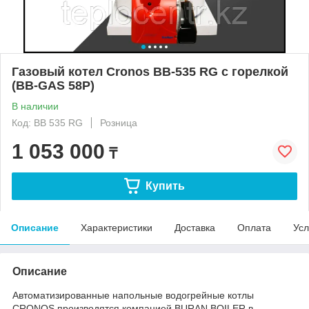
Газовый котел Cronos BB-535 RG с горелкой
(BB-GAS 58P)
В наличии
Код: BB 535 RG
Розница
1 053 000
₸
Купить
Описание
Характеристики
Доставка
Оплата
Усл
Описание
Автоматизированные напольные водогрейные котлы
CRONOS производятся компанией BURAN BOILER в