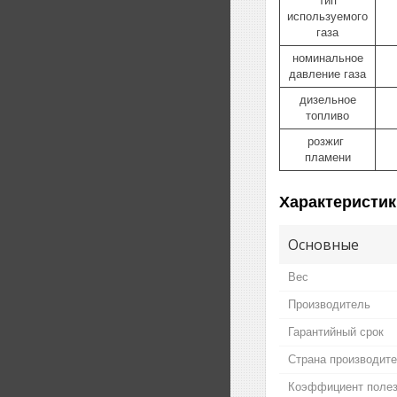
тип
используемого
газа
номинальное
давление газа
дизельное
топливо
розжиг
пламени
Характеристик
Основные
Вес
Производитель
Гарантийный срок
Страна производит
Коэффициент полез