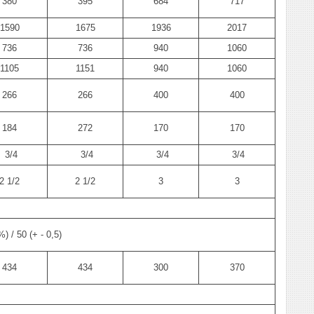
380
395
684
717
1590
1675
1936
2017
736
736
940
1060
1105
1151
940
1060
266
266
400
400
184
272
170
170
3/4
3/4
3/4
3/4
2 1/2
2 1/2
3
3
%) / 50 (+ - 0,5)
434
434
300
370