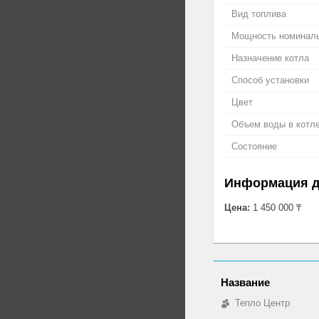
Вид топлива
Мощность номинал
Назначение котла
Способ установки
Цвет
Объем воды в котл
Состояние
Информация д
Цена:
1 450 000 ₸
Тепло Центр