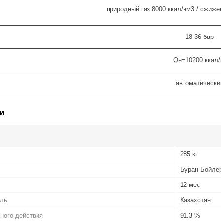
природный газ 8000 ккал/нм3 / сжиже
18-36 бар
Qн=10200 ккал
автоматическ
и
285 кг
Буран Бойле
12 мес
ель
Казахстан
ного действия
91.3 %