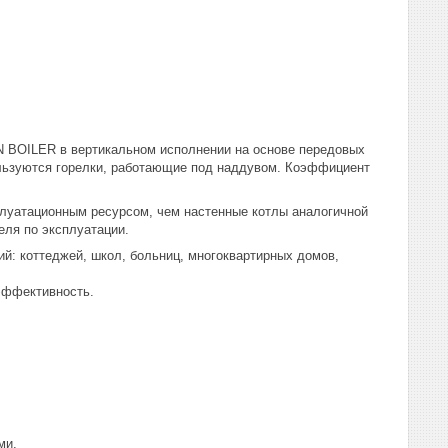
 BOILER в вертикальном исполнении на основе передовых
льзуются горелки, работающие под наддувом. Коэффициент
луатационным ресурсом, чем настенные котлы аналогичной
еля по эксплуатации.
: коттеджей, школ, больниц, многоквартирных домов,
эффективность.
ми.