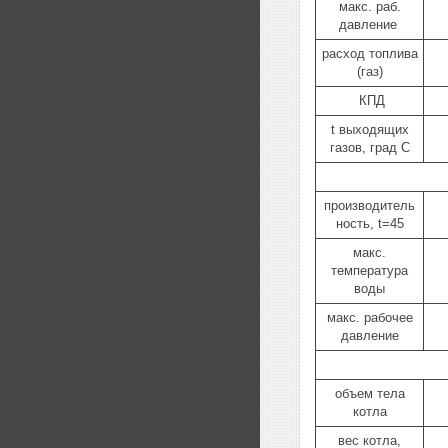
макс. раб.
давление
расход топлива
(газ)
КПД
t выходящих
газов, град С
производитель
ность, t=45
макс.
температура
воды
макс. рабочее
давление
объем тела
котла
вес котла,