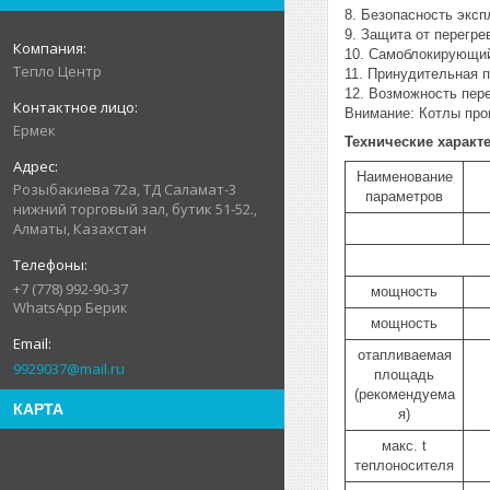
8. Безопасность эксп
9. Защита от перегре
10. Самоблокирующий
Тепло Центр
11. Принудительная п
12. Возможность пере
Внимание: Котлы про
Ермек
Технические характ
Наименование
Розыбакиева 72а, ТД Саламат-3
параметров
нижний торговый зал, бутик 51-52.,
Алматы, Казахстан
+7 (778) 992-90-37
мощность
WhatsApp Берик
мощность
отапливаемая
9929037@mail.ru
площадь
(рекомендуема
КАРТА
я)
макс. t
теплоносителя