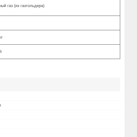
ный газ (из газгольдера)
/кг
ий
р