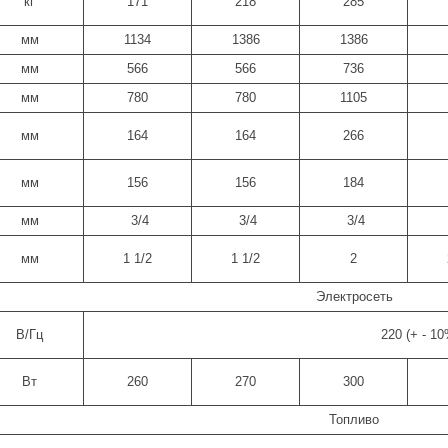
кг
171
218
285
мм
1134
1386
1386
мм
566
566
736
мм
780
780
1105
мм
164
164
266
мм
156
156
184
мм
3/4
3/4
3/4
мм
1 1/2
1 1/2
2
Электросеть
В/Гц
220 (+ - 10
Вт
260
270
300
Топливо