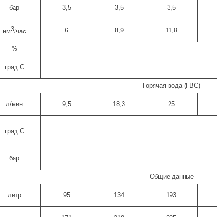
бар
3,5
3,5
3,5
3
6
8,9
11,9
нм
/час
%
град С
Горячая вода (ГВС)
л/мин
9,5
18,3
25
град С
бар
Общие данные
литр
95
134
193