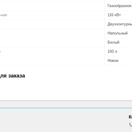
Газообразное
ьная
116 кВт
Двухконтурн
Напольный
Белый
е
193 л
Новое
ля заказа