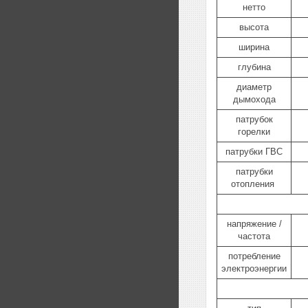
нетто
высота
ширина
глубина
диаметр
дымохода
патрубок
горелки
патрубки ГВС
патрубки
отопления
напряжение /
частота
потребление
электроэнергии