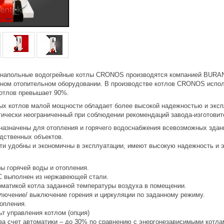
 напольные водогрейные котлы CRONOS производятся компанией BURAN
мном отопительном оборудовании. В производстве котлов CRONOS испо
котлов превышает 90%.
ых котлов малой мощности обладает более высокой надежностью и эксп
тически неограниченный при соблюдении рекомендаций завода-изготовит
значены для отопления и горячего водоснабжения всевозможных зданий
одственных объектов.
и удобны и экономичны в эксплуатации, имеют высокую надежность и 
ы горячей воды и отопления.
С выполнен из нержавеющей стали.
оматикой котла заданной температуры воздуха в помещении.
ключение/ выключение горения и циркуляции по заданному режиму.
опления.
т управления котлом (опция)
за счет автоматики – до 30% по сравнению с энергонезависимыми котла