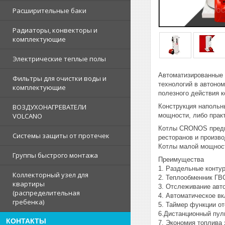
Расширительные баки
Радиаторы, конвекторы и
комплектующие
Электрические теплые полы
Автоматизированные
Фильтры для очистки воды и
технологий в автоно
комплектующие
полезного действия 
Конструкция напольн
ВОЗДУХОНАГРЕВАТЕЛИ
мощности, либо прак
VOLCANO
Котлы CRONOS предна
Системы защиты от протечек
ресторанов и произв
Котлы малой мощност
Группы быстрого монтажа
Преимущества
1. Раздельные контур
Коллекторный узел для
2. Теплообменник ГВ
квартиры
3. Отслеживание авт
(распределительная
4. Автоматическое в
гребенка)
5. Таймер функции от
6.Дистанционный пуль
КОНТАКТЫ
7. Экономия топлива 