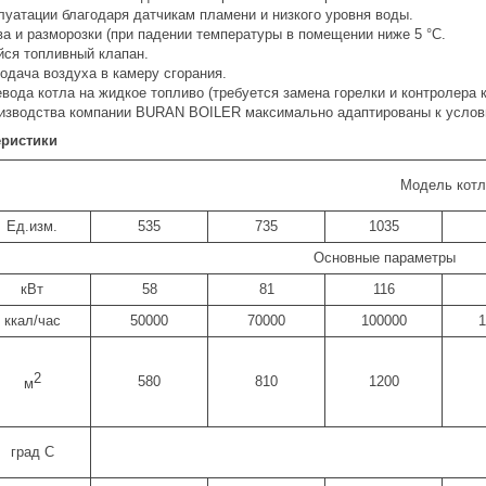
луатации благодаря датчикам пламени и низкого уровня воды.
ва и разморозки (при падении температуры в помещении ниже 5 °С.
ся топливный клапан.
одача воздуха в камеру сгорания.
вода котла на жидкое топливо (требуется замена горелки и контролера к
изводства компании BURAN BOILER максимально адаптированы к услови
еристики
Модель котл
Ед.изм.
535
735
1035
Основные параметры
кВт
58
81
116
ккал/час
50000
70000
100000
1
2
580
810
1200
м
град С