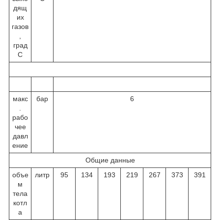
дящ
их
газов
,
град
С
макс
бар
6
.
рабо
чее
давл
ение
Общие данные
объе
литр
95
134
193
219
267
373
391
м
тела
котл
а