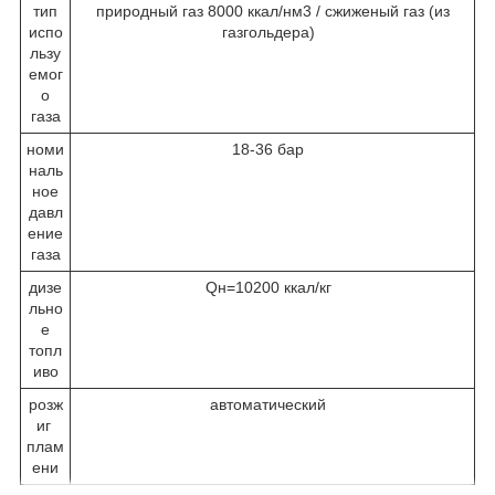
тип
природный газ 8000 ккал/нм3 / сжиженый газ (из
испо
газгольдера)
льзу
емог
о
газа
номи
18-36 бар
наль
ное
давл
ение
газа
дизе
Qн=10200 ккал/кг
льно
е
топл
иво
розж
автоматический
иг
плам
ени