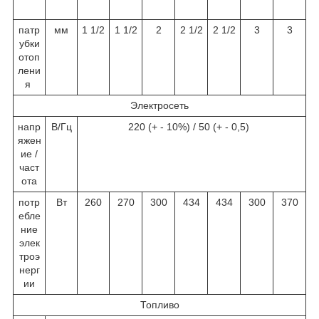
патр
мм
1 1/2
1 1/2
2
2 1/2
2 1/2
3
3
убки
отоп
лени
я
Электросеть
напр
В/Гц
220 (+ - 10%) / 50 (+ - 0,5)
яжен
ие /
част
ота
потр
Вт
260
270
300
434
434
300
370
ебле
ние
элек
троэ
нерг
ии
Топливо