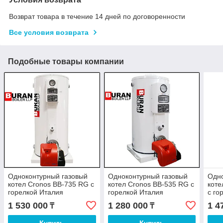
Возврат товара в течение 14 дней по договоренности
Все условия возврата
Подобные товары компании
Одноконтурный газовый
Одноконтурный газовый
Одно
котел Cronos BB-735 RG с
котел Cronos BB-535 RG с
коте
горелкой Италия
горелкой Италия
с го
(MAX
1 530 000
1 280 000
1 4
₸
₸