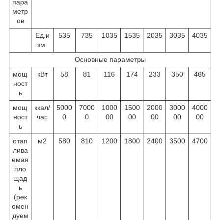
пара
метр
ов
Ед.и
535
735
1035
1535
2035
3035
4035
зм.
Основные параметры
мощ
кВт
58
81
116
174
233
350
465
ност
ь
мощ
ккал/
5000
7000
1000
1500
2000
3000
4000
ност
час
0
0
00
00
00
00
00
ь
отап
м
2
580
810
1200
1800
2400
3500
4700
лива
емая
пло
щад
ь
(рек
омен
дуем