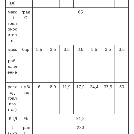
ая)
макс
град
85
. t
С
тепл
онос
ител
я
макс
бар
3,5
3,5
3,5
3,5
3,5
3,5
3,5
.
раб.
давл
ение
расх
нм
3
/
6
8,9
11,9
17,9
24,4
37,5
50
од
час
топл
ива
(газ)
КПД
%
91,3
t
град
220
выхо
С