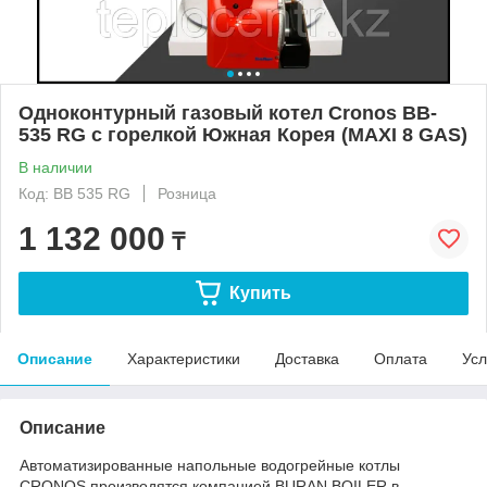
Одноконтурный газовый котел Cronos BB-
535 RG с горелкой Южная Корея (MAXI 8 GAS)
В наличии
Код: BB 535 RG
Розница
1 132 000
₸
Купить
Описание
Характеристики
Доставка
Оплата
Усл
Описание
Автоматизированные напольные водогрейные котлы
CRONOS производятся компанией BURAN BOILER в