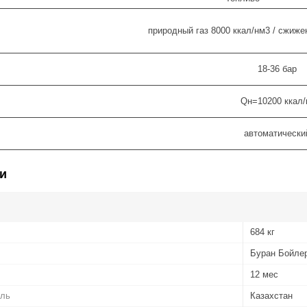
природный газ 8000 ккал/нм3 / сжиже
18-36 бар
Qн=10200 ккал
автоматическ
и
684 кг
Буран Бойле
12 мес
ель
Казахстан