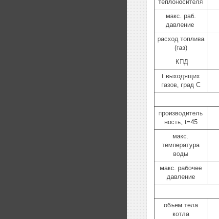
теплоносителя
макс. раб.
давление
расход топлива
(газ)
КПД
t выходящих
газов, град С
производитель
ность, t=45
макс.
температура
воды
макс. рабочее
давление
объем тела
котла