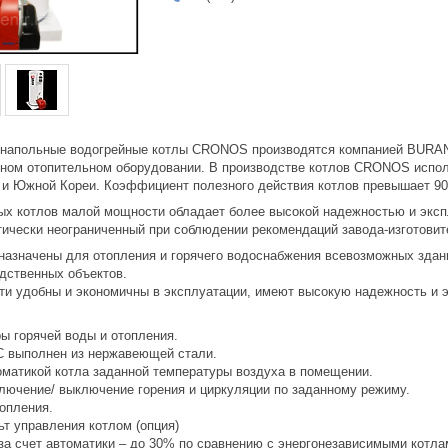
 напольные водогрейные котлы CRONOS производятся компанией BURAN
мном отопительном оборудовании. В производстве котлов CRONOS испол
 и Южной Кореи. Коэффициент полезного действия котлов превышает 9
ых котлов малой мощности обладает более высокой надежностью и эксп
тически неограниченный при соблюдении рекомендаций завода-изготовит
значены для отопления и горячего водоснабжения всевозможных зданий
одственных объектов.
и удобны и экономичны в эксплуатации, имеют высокую надежность и 
ы горячей воды и отопления.
С выполнен из нержавеющей стали.
оматикой котла заданной температуры воздуха в помещении.
ключение/ выключение горения и циркуляции по заданному режиму.
опления.
т управления котлом (опция)
за счет автоматики – до 30% по сравнению с энергонезависимыми котла