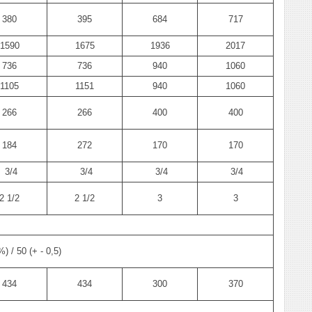
380
395
684
717
1590
1675
1936
2017
736
736
940
1060
1105
1151
940
1060
266
266
400
400
184
272
170
170
3/4
3/4
3/4
3/4
2 1/2
2 1/2
3
3
%) / 50 (+ - 0,5)
434
434
300
370