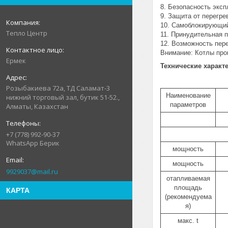
8. Безопасность эксп
9. Защита от перегре
10. Самоблокирующий
Тепло Центр
11. Принудительная п
12. Возможность пере
Внимание: Котлы про
Ермек
Технические характ
Розыбакиева 72а, ТД Саламат-3
Наименование
нижний торговый зал, бутик 51-52.,
параметров
Алматы, Казахстан
+7 (778) 992-90-37
WhatsApp Берик
мощность
мощность
9929037@mail.ru
отапливаемая
площадь
КАРТА
(рекомендуема
я)
макс. t