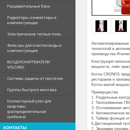
Расширительные баки
Радиаторы, конвекторы и
комплектующие
Электрические теплые полы
Автоматизированные
Фильтры для очистки воды и
технологий в автоно
комплектующие
производства Италии
Конструкция напольн
ВОЗДУХОНАГРЕВАТЕЛИ
мощности, либо прак
VOLCANO
Котлы CRONOS предна
Системы защиты от протечек
ресторанов и произв
Котлы малой мощност
Группы быстрого монтажа
Преимущества
1. Раздельные контур
Коллекторный узел для
2. Теплообменник ГВ
квартиры
3. Отслеживание авт
(распределительная
4. Автоматическое в
гребенка)
5. Таймер функции от
6.Дистанционный пуль
КОНТАКТЫ
7. Экономия топлива 