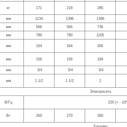
кг
171
218
285
мм
1134
1386
1386
мм
566
566
736
мм
780
780
1105
мм
164
164
266
мм
156
156
184
мм
3/4
3/4
3/4
мм
1 1/2
1 1/2
2
Электросеть
В/Гц
220 (+ - 10
Вт
260
270
300
Топливо