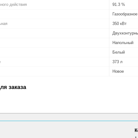
ного действия
91.3 %
Газообразное
ьная
350 кВт
Двухконтурн
Напольный
Белый
е
373 л
Новое
ля заказа