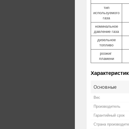
тип
используемого
газа
номинальное
давление газа
дизельное
топливо
розжиг
пламени
Характеристик
Основные
Вес
Производитель
Гарантийный срок
Страна производит