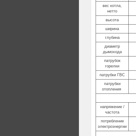
вес котла,
нетто
высота
ширина
глубина
диаметр
дымохода
патрубок
горелки
патрубки ГВС
патрубки
отопления
напряжение /
частота
потребление
электроэнергии