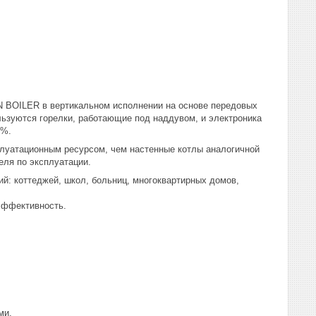
 BOILER в вертикальном исполнении на основе передовых
ьзуются горелки, работающие под наддувом, и электроника
0%.
луатационным ресурсом, чем настенные котлы аналогичной
еля по эксплуатации.
: коттеджей, школ, больниц, многоквартирных домов,
эффективность.
ми.