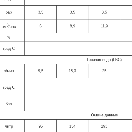
бар
3,5
3,5
3,5
3
6
8,9
11,9
нм
/час
%
град С
Горячая вода (ГВС)
л/мин
9,5
18,3
25
град С
бар
Общие данные
литр
95
134
193