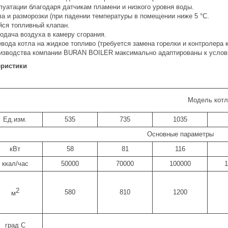
луатации благодаря датчикам пламени и низкого уровня воды.
ва и разморозки (при падении температуры в помещении ниже 5 °С.
ся топливный клапан.
одача воздуха в камеру сгорания.
вода котла на жидкое топливо (требуется замена горелки и контролера к
изводства компании BURAN BOILER максимально адаптированы к услови
еристики
Модель котл
Ед.изм.
535
735
1035
Основные параметры
кВт
58
81
116
ккал/час
50000
70000
100000
1
2
580
810
1200
м
град С