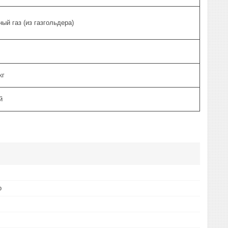
ный газ (из газгольдера)
/кг
ий
р