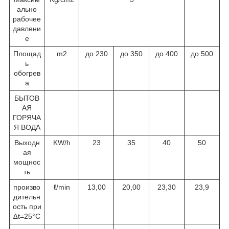
ально
рабочее
давлени
е
Площад
m
2
до 230
до 350
до 400
до 500
ь
обогрев
а
БЫТОВ
АЯ
ГОРЯЧА
Я ВОДА
Выходн
KW/h
23
35
40
50
ая
мощнос
ть
произво
ℓ/min
13,00
20,00
23,30
23,9
дительн
ость при
∆t=25°C