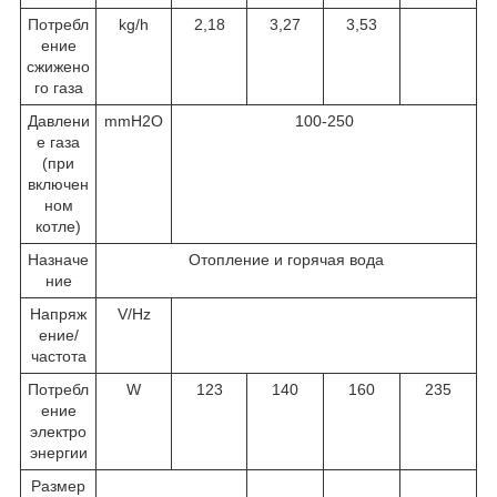
Потребл
kg/h
2,18
3,27
3,53
ение
сжижено
го газа
Давлени
mmH
2
O
100-250
е газа
(при
включен
ном
котле)
Назначе
Отопление и горячая вода
ние
Напряж
V/Hz
ение/
частота
Потребл
W
123
140
160
235
ение
электро
энергии
Размер