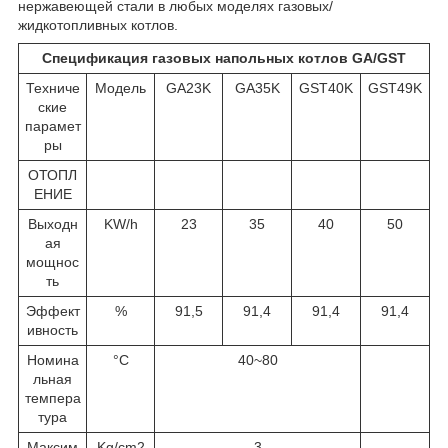
нержавеющей стали в любых моделях газовых/
жидкотопливных котлов.
Спецификация газовых напольных котлов GA/GST
Техниче
Модель
GA23K
GA35K
GST40K
GST49K
ские
парамет
ры
ОТОПЛ
ЕНИЕ
Выходн
KW/h
23
35
40
50
ая
мощнос
ть
Эффект
%
91,5
91,4
91,4
91,4
ивность
Номина
°C
40~80
льная
темпера
тура
Максим
Kg/cm2
3