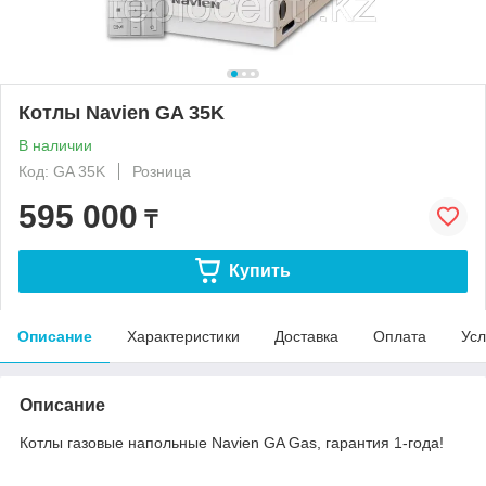
Котлы Navien GA 35K
В наличии
Код: GA 35K
Розница
595 000
₸
Купить
Описание
Характеристики
Доставка
Оплата
Усл
Описание
Котлы газовые напольные Navien GA Gas, гарантия 1-года!