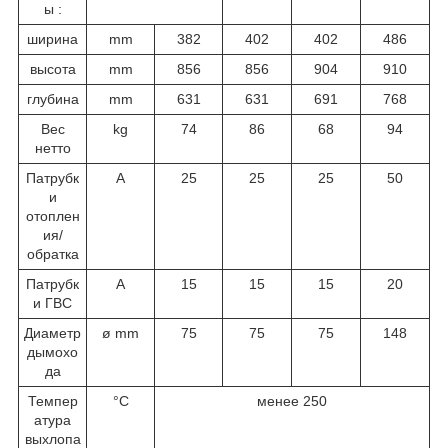
ы :
ширина
mm
382
402
402
486
высота
mm
856
856
904
910
глубина
mm
631
631
691
768
Вес
kg
74
86
68
94
нетто
Патрубк
A
25
25
25
50
и
отоплен
ия/
обратка
Патрубк
A
15
15
15
20
и ГВС
Диаметр
ø mm
75
75
75
148
дымохо
да
Темпер
°C
менее 250
атура
выхлопа