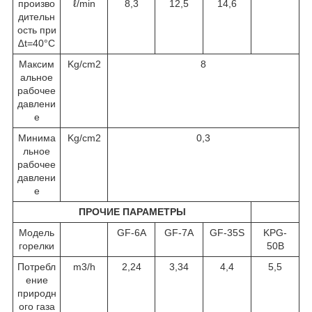
произво
ℓ/min
8,3
12,5
14,6
дительн
ость при
∆t=40°C
Максим
Kg/cm
2
8
альное
рабочее
давлени
е
Минима
Kg/cm
2
0,3
льное
рабочее
давлени
е
ПРОЧИЕ ПАРАМЕТРЫ
Модель
GF-6A
GF-7A
GF-35S
KPG-
горелки
50B
Потребл
m
3
/h
2,24
3,34
4,4
5,5
ение
природн
ого газа