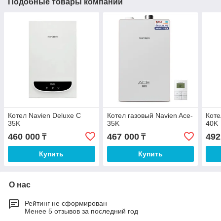
Подобные товары компании
Котел Navien Deluxe C
Котел газовый Navien Ace-
Коте
35K
35K
40K
460 000
467 000
492
₸
₸
Купить
Купить
О нас
Рейтинг не сформирован
Менее 5 отзывов за последний год