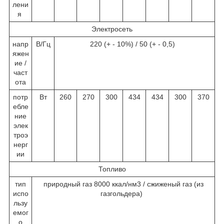
лени
я
Электросеть
напр
В/Гц
220 (+ - 10%) / 50 (+ - 0,5)
яжен
ие /
част
ота
потр
Вт
260
270
300
434
434
300
370
ебле
ние
элек
троэ
нерг
ии
Топливо
тип
природный газ 8000 ккал/нм3 / сжиженый газ (из
испо
газгольдера)
льзу
емог
о