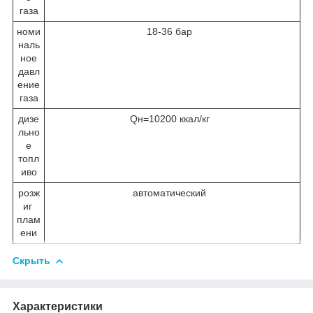
газа
номи
18-36 бар
наль
ное
давл
ение
газа
дизе
Qн=10200 ккал/кг
льно
е
топл
иво
розж
автоматический
иг
плам
ени
Скрыть
Характеристики