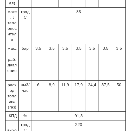
ая)
макс
град
85
. t
С
тепл
онос
ител
я
макс
бар
3,5
3,5
3,5
3,5
3,5
3,5
3,5
.
раб.
давл
ение
расх
нм
3
/
6
8,9
11,9
17,9
24,4
37,5
50
од
час
топл
ива
(газ)
КПД
%
91,3
t
град
220
выхо
С