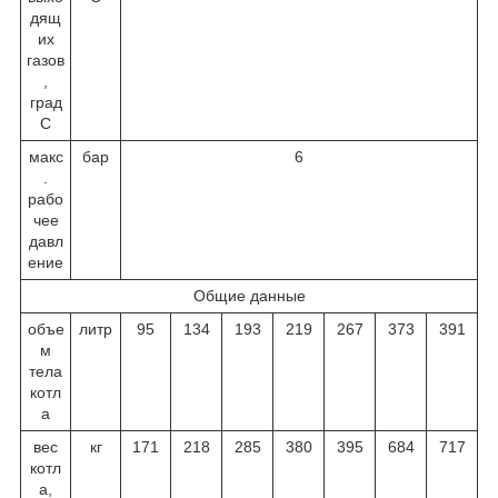
дящ
их
газов
,
град
С
макс
бар
6
.
рабо
чее
давл
ение
Общие данные
объе
литр
95
134
193
219
267
373
391
м
тела
котл
а
вес
кг
171
218
285
380
395
684
717
котл
а,