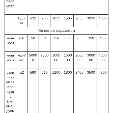
пара
метр
ов
Ед.и
535
735
1035
1535
2035
3035
4035
зм.
Основные параметры
мощ
кВт
58
81
116
174
233
350
465
ност
ь
мощ
ккал/
5000
7000
1000
1500
2000
3000
4000
ност
час
0
0
00
00
00
00
00
ь
отап
м
2
580
810
1200
1800
2400
3500
4700
лива
емая
пло
щад
ь
(рек
омен
дуем