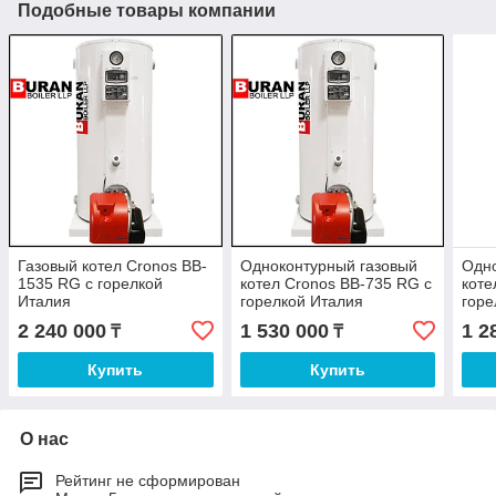
Подобные товары компании
Газовый котел Cronos BB-
Одноконтурный газовый
Одно
1535 RG с горелкой
котел Cronos BB-735 RG с
коте
Италия
горелкой Италия
горе
2 240 000
1 530 000
1 2
₸
₸
Купить
Купить
О нас
Рейтинг не сформирован