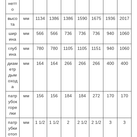
нетт
о
высо
мм
1134
1386
1386
1590
1675
1936
2017
та
шир
мм
566
566
736
736
736
940
1060
ина
глуб
мм
780
780
1105
1105
1151
940
1060
ина
диам
мм
164
164
266
266
266
400
400
етр
дым
оход
а
патр
мм
156
156
184
184
272
170
170
убок
горе
лки
патр
мм
1 1/2
1 1/2
2
2 1/2
2 1/2
3
3
убки
отоп