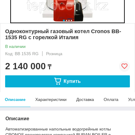
Одноконтурный газовый котел Cronos BB-
1535 RG с горелкой Италия
В наличии
Код: BB 1535 RG
Розница
2 140 000
₸
Купить
Описание
Характеристики
Доставка
Оплата
Усл
Описание
Автоматизированные напольные водогрейные котлы
CRONOS производятся компанией BURAN BOILER в