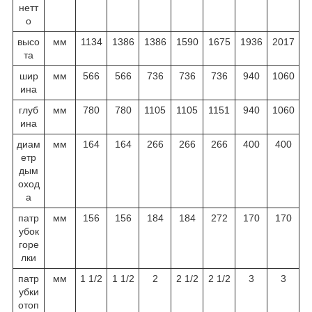
нетт
о
высо
мм
1134
1386
1386
1590
1675
1936
2017
та
шир
мм
566
566
736
736
736
940
1060
ина
глуб
мм
780
780
1105
1105
1151
940
1060
ина
диам
мм
164
164
266
266
266
400
400
етр
дым
оход
а
патр
мм
156
156
184
184
272
170
170
убок
горе
лки
патр
мм
1 1/2
1 1/2
2
2 1/2
2 1/2
3
3
убки
отоп