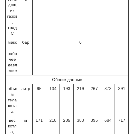
дящ
их
газов
,
град
С
макс
бар
6
.
рабо
чее
давл
ение
Общие данные
объе
литр
95
134
193
219
267
373
391
м
тела
котл
а
вес
кг
171
218
285
380
395
684
717
котл
а,