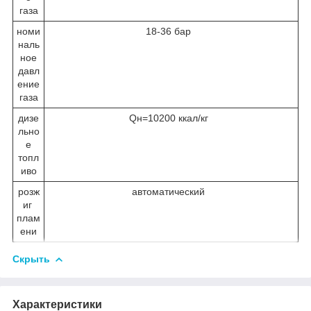
газа
номи
18-36 бар
наль
ное
давл
ение
газа
дизе
Qн=10200 ккал/кг
льно
е
топл
иво
розж
автоматический
иг
плам
ени
Скрыть
Характеристики