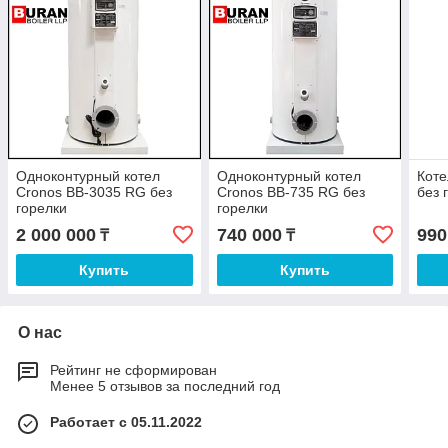
Одноконтурный котел
Одноконтурный котел
Коте
Cronos BB-3035 RG без
Cronos BB-735 RG без
без 
горелки
горелки
2 000 000
740 000
990
₸
₸
Купить
Купить
О нас
Рейтинг не сформирован
Менее 5 отзывов за последний год
Работает с 05.11.2022