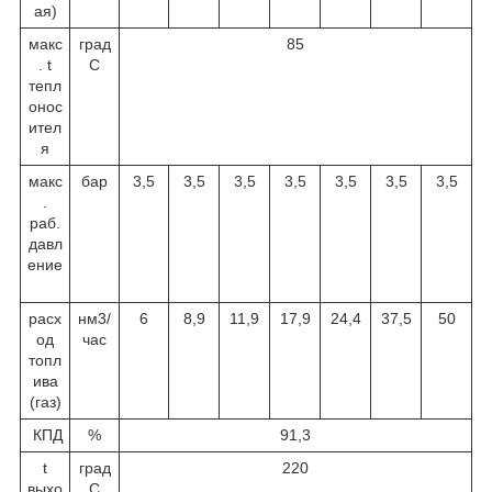
ая)
макс
град
85
. t
С
тепл
онос
ител
я
макс
бар
3,5
3,5
3,5
3,5
3,5
3,5
3,5
.
раб.
давл
ение
расх
нм
3
/
6
8,9
11,9
17,9
24,4
37,5
50
од
час
топл
ива
(газ)
КПД
%
91,3
t
град
220
выхо
С