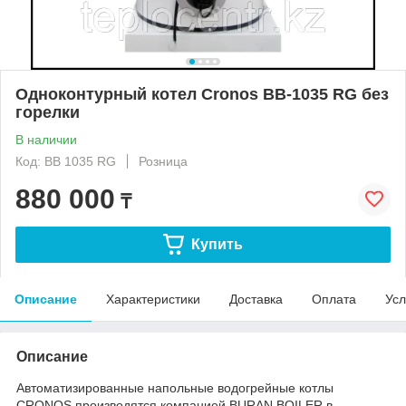
Одноконтурный котел Cronos BB-1035 RG без
горелки
В наличии
Код: BB 1035 RG
Розница
880 000
₸
Купить
Описание
Характеристики
Доставка
Оплата
Усл
Описание
Автоматизированные напольные водогрейные котлы
CRONOS производятся компанией BURAN BOILER в