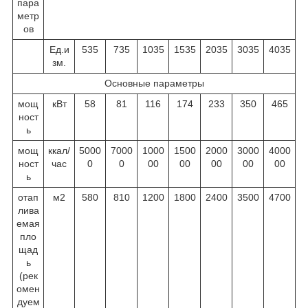
пара
метр
ов
Ед.и
535
735
1035
1535
2035
3035
4035
зм.
Основные параметры
мощ
кВт
58
81
116
174
233
350
465
ност
ь
мощ
ккал/
5000
7000
1000
1500
2000
3000
4000
ност
час
0
0
00
00
00
00
00
ь
отап
м
2
580
810
1200
1800
2400
3500
4700
лива
емая
пло
щад
ь
(рек
омен
дуем