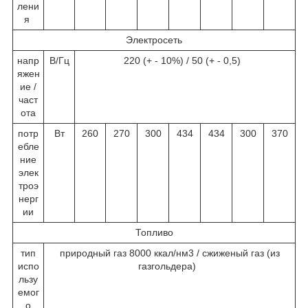
лени
я
Электросеть
напр
В/Гц
220 (+ - 10%) / 50 (+ - 0,5)
яжен
ие /
част
ота
потр
Вт
260
270
300
434
434
300
370
ебле
ние
элек
троэ
нерг
ии
Топливо
тип
природный газ 8000 ккал/нм3 / сжиженый газ (из
испо
газгольдера)
льзу
емог
о