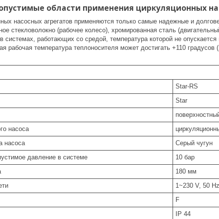
пустимые области применения циркуляционных насо
нных насосных агрегатов применяются только самые надежные и долговеч
ое стекловолокно (рабочее колесо), хромированная сталь (двигательный
 системах, работающих со средой, температура которой не опускается 
я рабочая температура теплоносителя может достигать +110 градусов 
Star-RS
Star
поверхностны
го насоса
циркуляционн
а насоса
Серый чугун
устимое давление в системе
10 бар
а
180 мм
ети
1~230 V, 50 H
F
IP 44