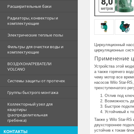
Расширительные баки
Радиаторы, конвекторы и
комплектующие
Электрические теплые полы
Циркуляционный насос
Фильтры для очистки воды и
циркуляционных сист
комплектующие
Применение ци
ВОЗДУХОНАГРЕВАТЕЛИ
Устройства этой мод
VOLCANO
а также горячего во
чему мотор все время
Системы защиты от протечек
насосов Wilo Star-RS
трехступенчатого рег
Группы быстрого монтажа
Отлив под ключ
Возможность дв
Коллекторный узел для
Быстрое подкл
квартиры
Устойчивый к т
(распределительная
Также у Wilo Star-RS
гребенка)
двухстороннее подкл
устойчив к токам бло
КОНТАКТЫ