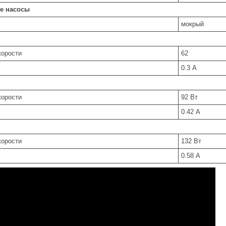
е насосы
мокрый
корости
62
0.3 А
корости
92 Вт
0.42 А
корости
132 Вт
0.58 А