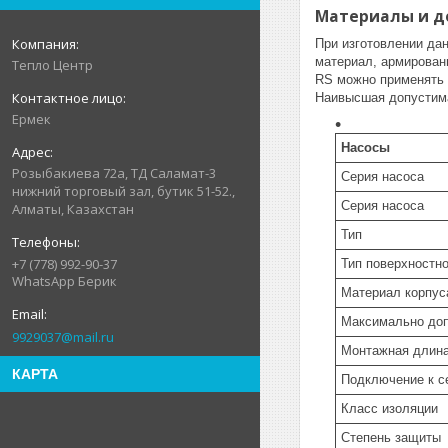
Материалы и до
При изготовлении да
материал, армированн
Тепло Центр
RS можно применять в
Наивысшая допустима
Ермек
Насосы
Розыбакиева 72а, ТД Саламат-3
Серия насоса
нижний торговый зал, бутик 51-52.,
Серия насоса
Алматы, Казахстан
Тип
+7 (778) 992-90-37
Тип поверхностно
WhatsApp Берик
Материал корпус
Максимально доп
9929037@mail.ru
Монтажная длин
КАРТА
Подключение к с
Класс изоляции
Степень защиты