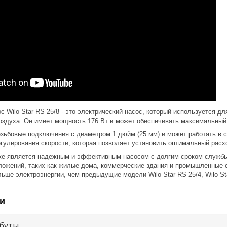
 Wilo Star-RS 25/8 - это электрический насос, который используется д
оздуха. Он имеет мощность 176 Вт и может обеспечивать максимальный 
езьбовые подключения с диаметром 1 дюйм (25 мм) и может работать в с
гулирования скорости, которая позволяет установить оптимальный расх
акже является надежным и эффективным насосом с долгим сроком служб
иложений, таких как жилые дома, коммерческие здания и промышленные 
ьше электроэнергии, чем предыдущие модели Wilo Star-RS 25/4, Wilo Star
и
буты