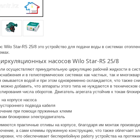
 Wilo Star-RS 25/8 это устройство для подачи воды в системах отопле
емах.
ркуляционных насосов Wilo Star-RS 25/8
ели осуществляют принудительную циркуляцию рабочей жидкости в сист
доснабжения и в гелиотермических системах как частных, так и многокв
 омывается водой и при этом одновременно охлаждается, что также сни
, можно добавить, что аппараты этого типа не нуждаются в техническом
улирования числа оборотов. Двигатель агрегата устойчив к токам блокир
 на корпусе насоса
устороннего подвода кабеля
ючение при помощи пружинных клемм
окам блокировки электродвигатель
 имеются практичные отливы на корпусе, благодаря им монтаж производи
ючение, а сами клеммы пружинную конструкцию, что также облегчает эл
кировки, что обеспечивает бесперебойную работу устройства на протяже