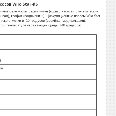
сов Wilo Star-RS
ные материалы: серый чугун (корпус насоса), синтетический
 вал), графит (подшипники). Циркуляционные насосы Wilo Star-
ниже отметки в -10 градусов (серийная модификация).
(при температуре окружающей среды +40 градусов).
й
ый
z