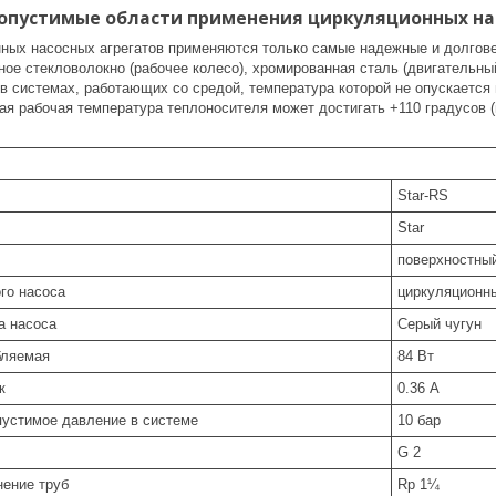
пустимые области применения циркуляционных насо
нных насосных агрегатов применяются только самые надежные и долговеч
ое стекловолокно (рабочее колесо), хромированная сталь (двигательный
 системах, работающих со средой, температура которой не опускается 
я рабочая температура теплоносителя может достигать +110 градусов 
Star-RS
Star
поверхностны
го насоса
циркуляционн
а насоса
Серый чугун
бляемая
84 Вт
к
0.36 А
устимое давление в системе
10 бар
G 2
нение труб
Rp 1¼