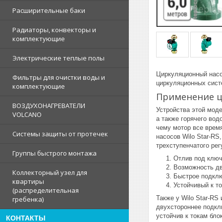
Расширительные баки
Радиаторы, конвекторы и
комплектующие
Электрические теплые полы
Циркуляционный насос
Фильтры для очистки воды и
циркуляционных сист
комплектующие
Применение ци
ВОЗДУХОНАГРЕВАТЕЛИ
Устройства этой мод
VOLCANO
а также горячего во
чему мотор все время
Системы защиты от протечек
насосов Wilo Star-RS
трехступенчатого рег
Группы быстрого монтажа
Отлив под ключ
Возможность дв
Коллекторный узел для
Быстрое подкл
квартиры
Устойчивый к т
(распределительная
Также у Wilo Star-RS
гребенка)
двухстороннее подкл
устойчив к токам бло
КОНТАКТЫ