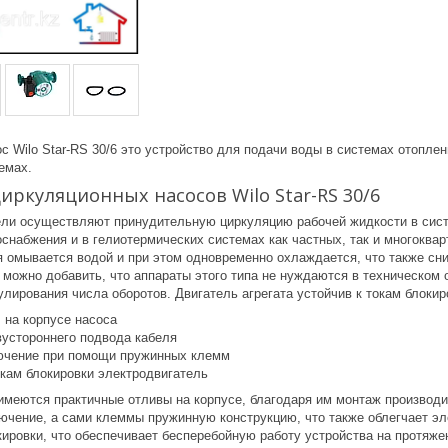
 Wilo Star-RS 30/6 это устройство для подачи воды в системах отопле
емах.
ркуляционных насосов Wilo Star-RS 30/6
ели осуществляют принудительную циркуляцию рабочей жидкости в сист
доснабжения и в гелиотермических системах как частных, так и многокв
 омывается водой и при этом одновременно охлаждается, что также сни
, можно добавить, что аппараты этого типа не нуждаются в техническом
улирования числа оборотов. Двигатель агрегата устойчив к токам блокир
 на корпусе насоса
устороннего подвода кабеля
ючение при помощи пружинных клемм
окам блокировки электродвигатель
 имеются практичные отливы на корпусе, благодаря им монтаж производи
ючение, а сами клеммы пружинную конструкцию, что также облегчает эл
кировки, что обеспечивает бесперебойную работу устройства на протяже