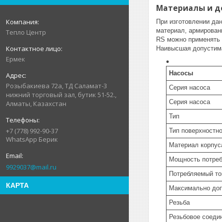
Материалы и до
При изготовлении да
материал, армированн
Тепло Центр
RS можно применять в
Наивысшая допустима
Ермек
Насосы
Розыбакиева 72а, ТД Саламат-3
Серия насоса
нижний торговый зал, бутик 51-52.,
Серия насоса
Алматы, Казахстан
Тип
+7 (778) 992-90-37
Тип поверхностно
WhatsApp Берик
Материал корпус
Мощность потре
9929037@mail.ru
Потребляемый то
КАРТА
Максимально доп
Резьба
Резьбовое соеди