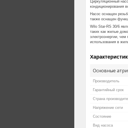
Циркуляционный насос
кондиционирования в
Насос оснащен резьб
также оснащен функц
Wilo Star-RS 30/6 я
таких как жилые дом
электроэнергии, чем 
использования в жил
Характеристик
Основные атри
Производитель
Гарантийный срок
Страна производит
Напряжение сети
Состояние
Вид насоса