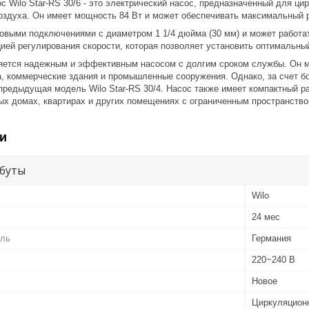
 Wilo Star-RS 30/6 - это электрический насос, предназначенный для ци
оздуха. Он имеет мощность 84 Вт и может обеспечивать максимальный р
овыми подключениями с диаметром 1 1/4 дюйма (30 мм) и может работат
ией регулирования скорости, которая позволяет установить оптимальны
вляется надежным и эффективным насосом с долгим сроком службы. Он м
а, коммерческие здания и промышленные сооружения. Однако, за счет б
предыдущая модель Wilo Star-RS 30/4. Насос также имеет компактный р
ых домах, квартирах и других помещениях с ограниченным пространство
и
буты
Wilo
24 мес
ель
Германия
220~240 В
Новое
Циркуляцион