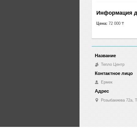
Информация д
Цена:
72 000 ₸
Тепло Центр
Ермек
Розыбакиева 72а, Т