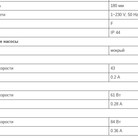
а
180 мм
ети
1~230 V, 50 H
F
IP 44
е насосы
мокрый
корости
43
0.2 А
корости
61 Вт
0.28 А
корости
84 Вт
0.36 А