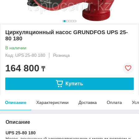
Циркуляционный насос GRUNDFOS UPS 25-
80 180
В наличии
Код: UPS 25-80 180
Розница
164 800
₸
Купить
Описание
Характеристики
Доставка
Оплата
Усл
Описание
UPS 25-80 180
Насос, оснащенный электродвигателем с мокрым ротором и