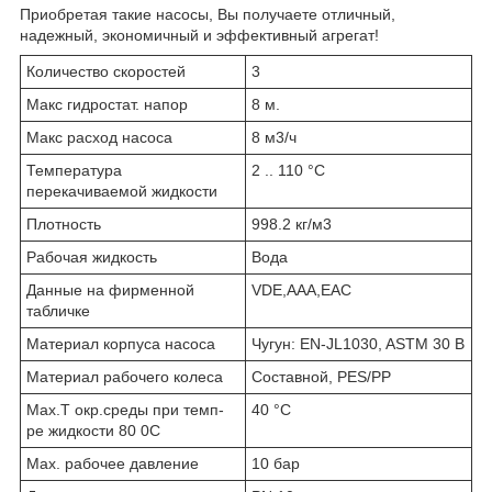
Приобретая такие насосы, Вы получаете отличный,
надежный, экономичный и эффективный агрегат!
Количество скоростей
3
Макс гидростат. напор
8 м.
Макс расход насоса
8 м3/ч
Температура
2 .. 110 °C
перекачиваемой жидкости
Плотность
998.2 кг/м3
Рабочая жидкость
Вода
Данные на фирменной
VDE,AAA,EAC
табличке
Материал корпуса насоса
Чугун: EN-JL1030, ASTM 30 B
Материал рабочего колеса
Составной, PES/PP
Max.T окр.среды при темп-
40 °C
ре жидкости 80 0C
Max. рабочее давление
10 бар