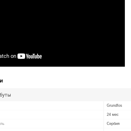
и
буты
Grundfos
24 мес
ель
Сербия