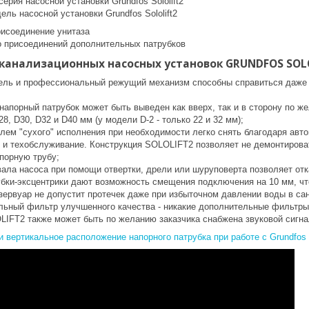
серия насосной установки Grundfos Sololift2
ель насосной установки Grundfos Sololift2
рисоединение унитаза
о присоединений дополнительных патрубков
анализационных насосных установок GRUNDFOS SOLO
ль и профессиональный режущий механизм способны справиться даже
напорный патрубок может быть выведен как вверх, так и в сторону по 
28, D30, D32 и D40 мм (у модели D-2 - только 22 и 32 мм);
елем "сухого" исполнения при необходимости легко снять благодаря авт
 и техобслуживание. Конструкция SOLOLIFT2 позволяет не демонтировать
порную трубу;
ала насоса при помощи отвертки, дрели или шуруповерта позволяет отка
бки-эксцентрики дают возможность смещения подключения на 10 мм, чт
зервуар не допустит протечек даже при избыточном давлении воды в сан
льный фильтр улучшенного качества - никакие дополнительные фильтры
LIFT2 также может быть по желанию заказчика снабжена звуковой сигна