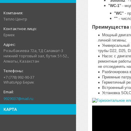
"Sololift2"
- 
"WC-1"
- мод
"WC"
- п
""
- числ
Тепло Центр
Преимущества к
Ермек
Мощный двигате
личной гигиены;
Универсальный 
Розыбакиева 72а, ТД Саламат-3
трубы D22, D25, D
нижний торговый зал, бутик 51-52.,
Насос с двигат
Алматы, Казахстан
ремонтные работы
не отсоединять на
Разблокировка в
+7 (778) 992-90-37
Приемные патру
WhatsApp Берик
Герметичный ре
Встроенный уго
Установка SOLO
9929037@mail.ru
КАРТА