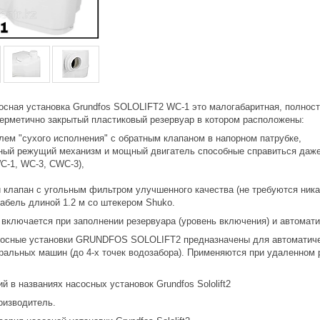
осная установка Grundfos SOLOLIFT2 WC-1 это малогабаритная, полност
герметично закрытый пластиковый резервуар в котором расположены:
лем "сухого исполнения" с обратным клапаном в напорном патрубке,
ый режущий механизм и мощный двигатель способные справиться даже
C-1, WC-3, CWC-3),
 клапан с угольным фильтром улучшенного качества (не требуются ник
кабель длиной 1.2 м со штекером Shuko.
 включается при заполнении резервуара (уровень включения) и автомати
осные установки GRUNDFOS SOLOLIFT2 предназначены для автоматическ
ральных машин (до 4-х точек водозабора). Применяются при удаленном
 в названиях насосных установок Grundfos Sololift2
оизводитель.