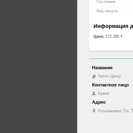
Состояние
Вид насоса
Информация д
Цена:
272 200 ₸
Тепло Центр
Ермек
Розыбакиева 72а, Т