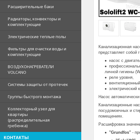
Расширительные баки
Радиаторы, конвекторы и
комплектующие
Электрические теплые полы
Канализационная нас
Фильтры для очистки воды и
представляет собой 
комплектующие
насос с двигате
профессиональн
ВОЗДУХОНАГРЕВАТЕЛИ
личной гигиены (W
VOLCANO
реле уровня,
вентиляционный
Системы защиты от протечек
электрический 
Группы быстрого монтажа
Насос автоматически
Канализационные нас
Коллекторный узел для
посудомоечных и сти
квартиры
помещениях.
(распределительная
Расшифровка значений
гребенка)
"Grundfos"
- пр
КОНТАКТЫ