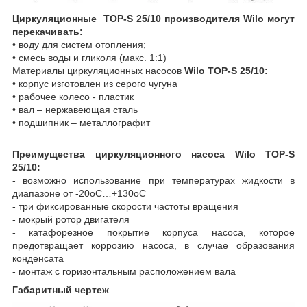
Циркуляционные TOP-S 25/10 производителя Wilo могут
перекачивать:
• воду для систем отопления;
• смесь воды и гликоля (макс. 1:1)
Материалы циркуляционных насосов
Wilo TOP-S 25/10:
• корпус изготовлен из серого чугуна
• рабочее колесо - пластик
• вал – нержавеющая сталь
• подшипник – металлографит
Преимущества циркуляционного насоса Wilo TOP-S
25/10:
- возможно использование при температурах жидкости в
диапазоне от -20
о
С…+130
о
С
- три фиксированные скорости частоты вращения
- мокрый ротор двигателя
- катафорезное покрытие корпуса насоса, которое
предотвращает коррозию насоса, в случае образования
конденсата
- монтаж с горизонтальным расположением вала
Габаритный чертеж