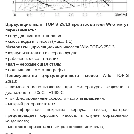
Циркуляционные TOP-S 25/13 производителя Wilo могут
перекачивать:
• воду для систем отопления;
• смесь воды и гликоля (макс. 1:1)
Материалы циркуляционных насосов Wilo TOP-S 25/13:
• корпус изготовлен из серого чугуна;
• рабочее колесо - пластик;
• вал – нержавеющая сталь;
• подшипник – металлографит.
Преимущества циркуляционного насоса Wilo TOP-S
25/13:
- возможно использование при температурах жидкости в
диапазоне от -20
о
С…+130
о
С
- три фиксированные скорости частоты вращения;
- мокрый ротор двигателя;
- катафорезное покрытие корпуса насоса, которое
предотвращает коррозию насоса, в случае образования
конденсата;
- монтаж с горизонтальным расположением вала;