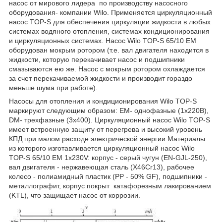
насос от мирового лидера по производству насосного
оборудования- компании Wilo. Применяется циркуляционный
насос TOP-S для обеспечения циркуляции жидкости в любых
системах водяного отопления, системах кондиционирования
и циркуляционных системах. Насос Wilo TOP-S 65/10 EM
оборудован мокрым ротором (т.е. вал двигателя находится в
жидкости, которую перекачивает насос и подшипники
смазываются ею же. Насос с мокрым ротором охлаждается
за счет перекачиваемой жидкости и производит гораздо
меньше шума при работе).
Насосы для отопления и кондиционирования Wilo TOP-S
маркируют следующим образом: EM- однофазные (1x220В),
DM- трехфазные (3х400). Циркуляционный насос Wilo TOP-S
имеет встроенную защиту от перегрева и высокий уровень
КПД при малом расходе электрической энергии.Материалы
из которого изготавливается циркуляционный насос Wilo
TOP-S 65/10 EM 1х230V: корпус - серый чугун (EN-GJL-250),
вал двигателя - нержавеющая сталь (X46Cr13), рабочее
колесо - полиамидный пластик (PP - 50% GF), подшипники -
металлографит, корпус покрыт катафорезным лакированием
(KTL), что защищает насос от коррозии.