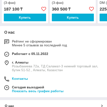
(3-фаз)
(3-фаз)
DM (
187 100
360 500
225
₸
₸
Купить
Купить
О нас
Рейтинг не сформирован
Менее 5 отзывов за последний год
Работает с 05.11.2022
г. Алматы
Розыбакиева 72а, ТД Саламат-3 нижний торговый зал,
бутик 51-52., Алматы, Казахстан
Контакты
Сегодня выходной
Показать весь график работы
О нас