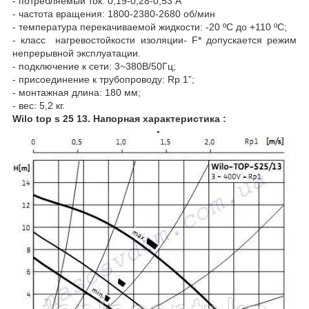
- потребляемый ток: 0,19-0,28-0,53 А
- частота вращения: 1800-2380-2680 об/мин
- температура перекачиваемой жидкости: -20 ºC до +110 ºC;
- класс нагревостойкости изоляции- F* допускается режим
непрерывной эксплуатации.
- подключение к сети: 3~380В/50Гц;
- присоединение к трубопроводу: Rp 1”;
- монтажная длина: 180 мм;
- вес: 5,2 кг.
Wilo top s 25 13. Напорная характеристика :