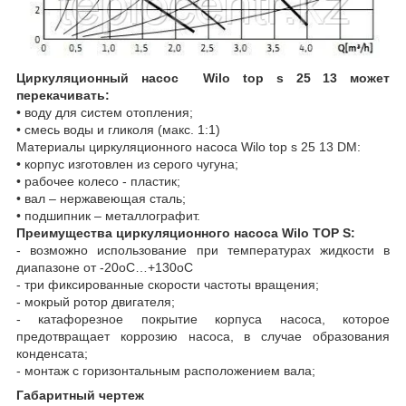
Циркуляционный насос Wilo top s 25 13 может
перекачивать:
• воду для систем отопления;
• смесь воды и гликоля (макс. 1:1)
Материалы циркуляционного насоса Wilo top s 25 13 DM:
• корпус изготовлен из серого чугуна;
• рабочее колесо - пластик;
• вал – нержавеющая сталь;
• подшипник – металлографит.
Преимущества циркуляционного насоса Wilo TOP S:
- возможно использование при температурах жидкости в
диапазоне от -20
о
С…+130
о
С
- три фиксированные скорости частоты вращения;
- мокрый ротор двигателя;
- катафорезное покрытие корпуса насоса, которое
предотвращает коррозию насоса, в случае образования
конденсата;
- монтаж с горизонтальным расположением вала;
Габаритный чертеж