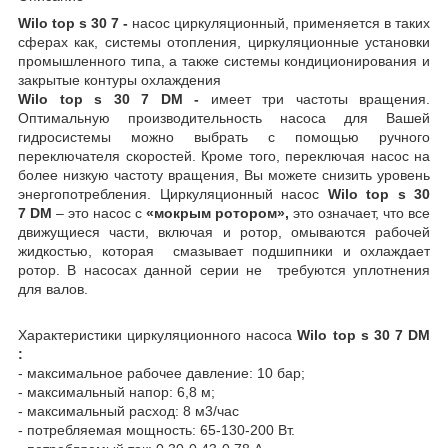
Wilo top s 30 7 -
насос циркуляционный, применяется в таких
сферах как, системы отопления, циркуляционные установки
промышленного типа, а также системы кондиционирования и
закрытые контуры охлаждения
Wilo top s 30 7
DM -
имеет три частоты вращения.
Оптимальную производительность насоса для Вашей
гидросистемы можно выбрать с помощью ручного
переключателя скоростей. Кроме того, переключая насос на
более низкую частоту вращения, Вы можете снизить уровень
энергопотребления. Циркуляционный насос
Wilo top s 30
7
DM
– это насос с
«мокрым ротором»,
это означает, что все
движущиеся части, включая и ротор, омываются рабочей
жидкостью, которая смазывает подшипники и охлаждает
ротор. В насосах данной серии не требуются уплотнения
для валов.
Характеристики циркуляционного насоса
Wilo top s 30 7
DM
:
- максимальное рабочее давление: 10 бар;
- максимальный напор: 6,8 м;
- максимальный расход: 8 м
3
/час
- потребляемая мощность: 65-130-200 Вт.