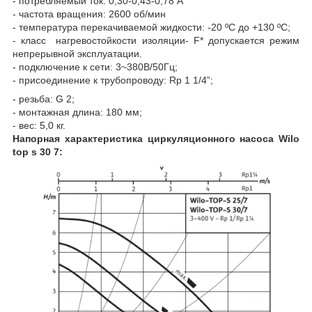
- потребляемый ток: 0,30-0,43-0,78 А
- частота вращения: 2600 об/мин
- температура перекачиваемой жидкости: -20 ºC до +130 ºC;
- класс нагревостойкости изоляции- F* допускается режим
непрерывной эксплуатации.
- подключение к сети: 3~380В/50Гц;
- присоединение к трубопроводу: Rp 1 1/4”;
- резьба: G 2;
- монтажная длина: 180 мм;
- вес: 5,0 кг.
Напорная характеристика циркуляционного насоса Wilo
top s 30 7: