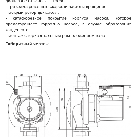
диапазоне от -20
о
С…+130
о
С
- три фиксированные скорости частоты вращения;
- мокрый ротор двигателя;
- катафорезное покрытие корпуса насоса, которое
предотвращает коррозию насоса, в случае образования
конденсата;
- монтаж с горизонтальным расположением вала.
Габаритный чертеж