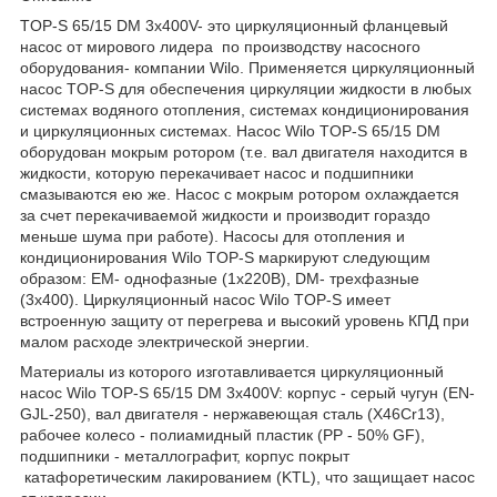
TOP-S 65/15 DM 3х400V- это циркуляционный фланцевый
насос от мирового лидера по производству насосного
оборудования- компании Wilo. Применяется циркуляционный
насос TOP-S для обеспечения циркуляции жидкости в любых
системах водяного отопления, системах кондиционирования
и циркуляционных системах. Насос Wilo TOP-S 65/15 DM
оборудован мокрым ротором (т.е. вал двигателя находится в
жидкости, которую перекачивает насос и подшипники
смазываются ею же. Насос с мокрым ротором охлаждается
за счет перекачиваемой жидкости и производит гораздо
меньше шума при работе). Насосы для отопления и
кондиционирования Wilo TOP-S маркируют следующим
образом: EM- однофазные (1x220В), DM- трехфазные
(3х400). Циркуляционный насос Wilo TOP-S имеет
встроенную защиту от перегрева и высокий уровень КПД при
малом расходе электрической энергии.
Материалы из которого изготавливается циркуляционный
насос Wilo TOP-S 65/15 DM 3х400V: корпус - серый чугун (EN-
GJL-250), вал двигателя - нержавеющая сталь (X46Cr13),
рабочее колесо - полиамидный пластик (PP - 50% GF),
подшипники - металлографит, корпус покрыт
катафоретическим лакированием (KTL), что защищает насос