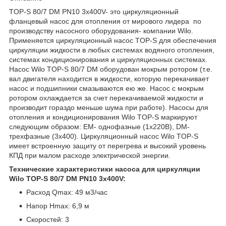
TOP-S 80/7 DM PN10 3х400V- это циркуляционный
фланцевый насос для отопления от мирового лидера по
производству насосного оборудования- компании Wilo.
Применяется циркуляционный насос TOP-S для обеспечения
циркуляции жидкости в любых системах водяного отопления,
системах кондиционирования и циркуляционных системах.
Насос Wilo TOP-S 80/7 DM оборудован мокрым ротором (т.е.
вал двигателя находится в жидкости, которую перекачивает
насос и подшипники смазываются ею же. Насос с мокрым
ротором охлаждается за счет перекачиваемой жидкости и
производит гораздо меньше шума при работе). Насосы для
отопления и кондиционирования Wilo TOP-S маркируют
следующим образом: EM- однофазные (1x220В), DM-
трехфазные (3х400). Циркуляционный насос Wilo TOP-S
имеет встроенную защиту от перегрева и высокий уровень
КПД при малом расходе электрической энергии.
Технические характеристики насоса для циркуляции
Wilo TOP-S 80/7 DM PN10 3х400V:
Расход Qmax: 49 м3/час
Напор Нmax: 6,9 м
Скоростей: 3