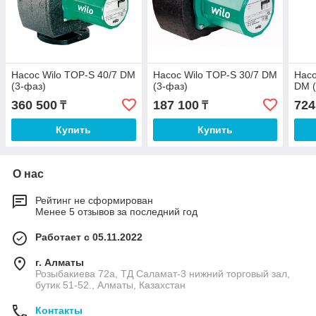
Насос Wilo TOP-S 40/7 DM
Насос Wilo TOP-S 30/7 DM
Насо
(3-фаз)
(3-фаз)
DM (
360 500
187 100
724
₸
₸
Купить
Купить
О нас
Рейтинг не сформирован
Менее 5 отзывов за последний год
Работает с 05.11.2022
г. Алматы
Розыбакиева 72а, ТД Саламат-3 нижний торговый зал,
бутик 51-52., Алматы, Казахстан
Контакты