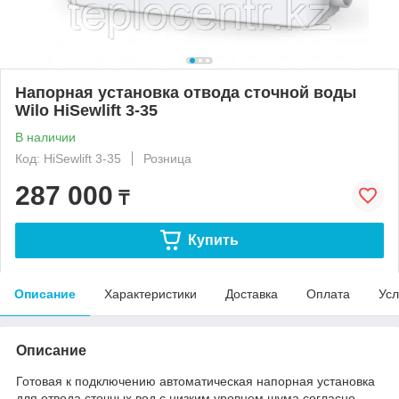
Напорная установка отвода сточной воды
Wilo HiSewlift 3-35
В наличии
Код: HiSewlift 3-35
Розница
287 000
₸
Купить
Описание
Характеристики
Доставка
Оплата
Усл
Описание
Готовая к подключению автоматическая напорная установка
для отвода сточных вод с низким уровнем шума согласно