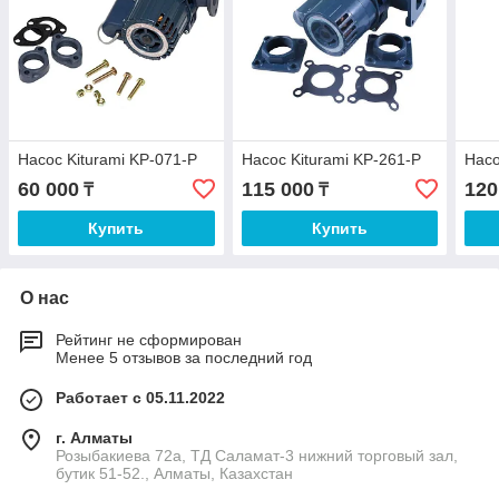
Насос Kiturami KP-071-P
Насос Kiturami KP-261-P
Насо
60 000
115 000
120
₸
₸
Купить
Купить
О нас
Рейтинг не сформирован
Менее 5 отзывов за последний год
Работает с 05.11.2022
г. Алматы
Розыбакиева 72а, ТД Саламат-3 нижний торговый зал,
бутик 51-52., Алматы, Казахстан