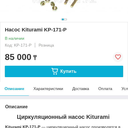
Насос Kiturami KP-171-P
В наличии
Код: KP-171-P
Розница
85 000
₸
Купить
Описание
Характеристики
Доставка
Оплата
Усл
Описание
Циркуляционный насос Kiturami
Kiturami KP-171-P
— циркуляционный насос производятся в