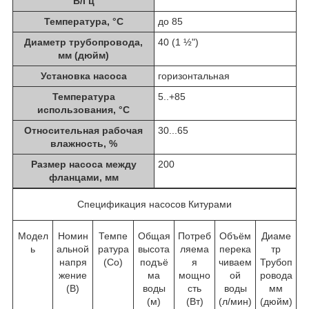
В/Гц
Температура, °C
до 85
Диаметр трубопровода,
40 (1 ½")
мм (дюйм)
Установка насоса
горизонтальная
Температура
5..+85
использования, °С
Относительная рабочая
30...65
влажность, %
Размер насоса между
200
фланцами, мм
Спецификация насосов Китурами
Модел
Номин
Темпе
Общая
Потреб
Объём
Диаме
ь
альной
ратура
высота
ляема
перека
тр
напря
(Со)
подъё
я
чиваем
Трубоп
жение
ма
мощно
ой
ровода
(В)
воды
сть
воды
мм
(м)
(Вт)
(л/мин)
(дюйм)